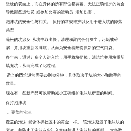
坚硬的表面上，而在身体的所有部位都宽容。无法正确维护的坑会
增加伤害
导致那些运动员 或参加比赛的运动员
。
泡沫坑的安全性与相关。 执行的常规维护以及用于进入坑的降落
类型
蓬松的坑涉及 从坑中取出块，清理积聚的任何灰尘，污垢或碎
屑，并用块重新装满坑，从而为安全着陆提供新的空气口袋。
多年来，通过让多个人进入坑，用手将块扔掉，清洁坑并用块重新
填充坑，从而完成了此过程。
适当的凹坑通常需要20到40分钟，具体取决于坑的大小和助手的
数量。
现在有一些新产品可以帮助减少正确维护泡沫坑所需的时间。
保持泡沫坑
。覆盖的泡沫
覆盖的泡沫
就像体操社区中的黄金一样。 该泡沫延迟了泡沫块的
衰变，并防止了泡沫灰尘进入空中并进入泡沫坑的底部。 大多数