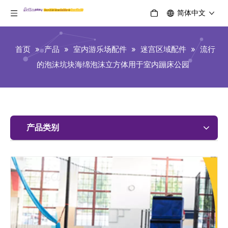
简体中文
首页
»
产品
»
室内游乐场配件
»
迷宫区域配件
»
流行
的泡沫坑块海绵泡沫立方体用于室内蹦床公园
产品类别