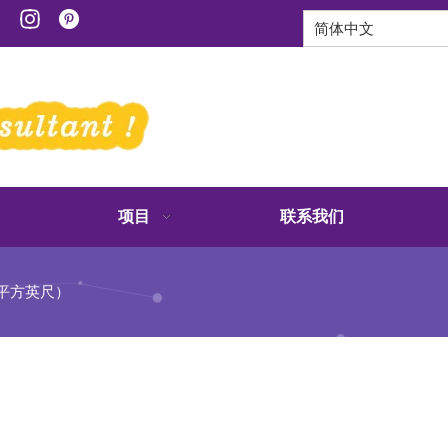
简体中文
项目
联系我们
00平方英尺）