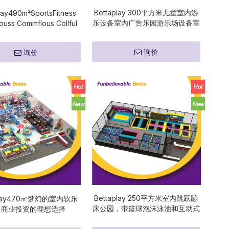
Bettaplay 300平方米儿童室内游
lay490m²SportsFitness
乐设备室内广告乐园游乐场设备室
ouss Commflous Collful
内游乐场设备商业设备
 乐园攀爬和球泳池设备，适
于所有年龄段的幻灯片
询价
询价
Bettaplay 250平方米室内跳跃蹦
aplay470㎡梦幻的室内软乐
床公园，带篮球泡沫泳池和互动式
：商业投资的理想选择
Tap Fun