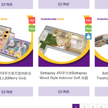
询价
询价
Bettaplay 410平方米Bettaplay
ay 214平方英尺室内软乐
Be
Wood Style Indoroor Soft 乐园
人的Merry Go在
Tree
与Merry Go Round
aron Colors中
内软体
询价
询价
1
2
3
4