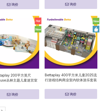
询价
询价
Bettaplay 400平方米儿童2025流
ttaplay 200平方英尺
行游戏结构商业室内软体游乐套装
house丛林主题儿童迷宫室
地面儿童游乐区大型室内游乐场出
游乐套装商业游乐区设备室
售
内娱乐乐园
询价
询价
»