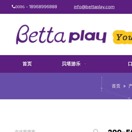
- 18968996888
info@bettaplay.com
0086
首页
贝塔游乐
首页
»