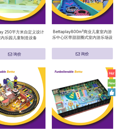
Bettaplay800m²商业儿童室内游
play 250平方米自定义设计
乐中心区带甜甜圈式室内游乐场设
室内乐园儿童制造设备
备设计儿童
询价
询价