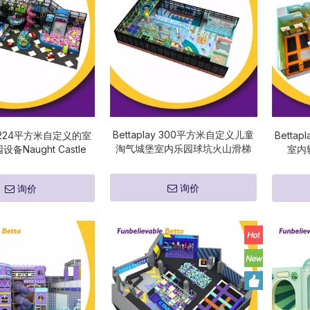
Bettaplay 300平方米自定义儿童
ay 224平方米自定义的室
Betta
淘气城堡室内乐园球坑火山滑梯
备Naught Castle
室内
line儿童游乐区娱乐设备
询价
询价