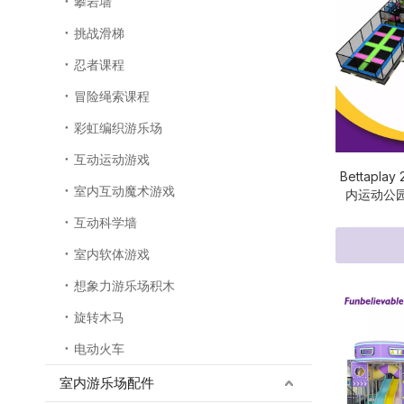
攀岩墙
挑战滑梯
忍者课程
冒险绳索课程
彩虹编织游乐场
互动运动游戏
Bettapl
室内互动魔术游戏
内运动公园设
Trampo
互动科学墙
室内软体游戏
想象力游乐场积木
旋转木马
电动火车
室内游乐场配件