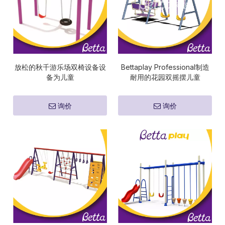
放松的秋千游乐场双椅设备设
Bettaplay Professional制造
备为儿童
耐用的花园双摇摆儿童
询价
询价