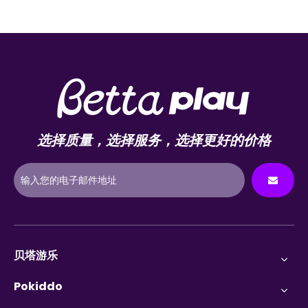
选择质量，选择服务，选择更好的价格
贝塔游乐
Pokiddo