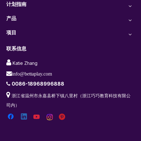
计划指南
产品
项目
联系信息

Katie Zhang

info@bettaplay.com
0086-18968996888


浙江省温州市永嘉县桥下镇八里村（浙江巧巧教育科技有限公
司内）