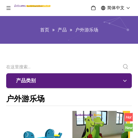
简体中文
首页
»
产品
»
户外游乐场
产品类别
户外游乐场