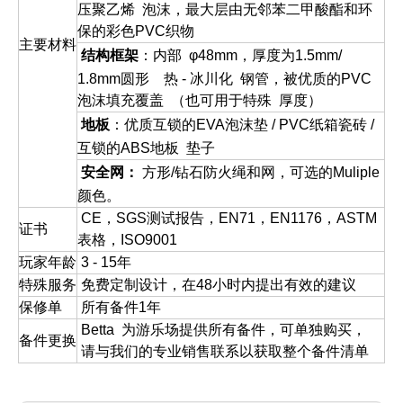
压聚乙烯 泡沫，最大层由无邻苯二甲酸酯和环
保的彩色PVC织物
主要材料
结构框架
：内部 φ48mm，厚度为1.5mm/
1.8mm圆形 热 - 冰川化 钢管，被优质的PVC
泡沫填充覆盖 （也可用于特殊 厚度）
地板
：优质互锁的EVA泡沫垫 / PVC纸箱瓷砖 /
互锁的ABS地板 垫子
安全网：
方形/钻石防火绳和网，可选的Muliple
颜色。
CE，SGS测试报告，EN71，EN1176，ASTM
证书
表格，ISO9001
玩家年龄
3 - 15年
特殊服务
免费定制设计，在48小时内提出有效的建议
保修单
所有备件1年
Betta 为游乐场提供所有备件，可单独购买，
备件更换
请与我们的专业销售联系以获取整个备件清单