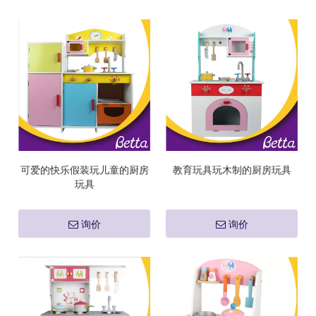
可爱的快乐假装玩儿童的厨房
教育玩具玩木制的厨房玩具
玩具
询价
询价