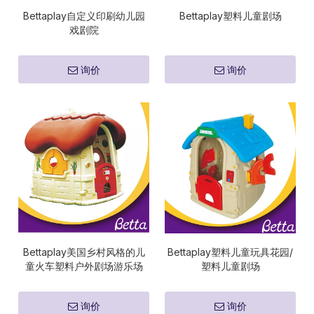
Bettaplay自定义印刷幼儿园
Bettaplay塑料儿童剧场
戏剧院
询价
询价
Bettaplay美国乡村风格的儿
Bettaplay塑料儿童玩具花园/
童火车塑料户外剧场游乐场
塑料儿童剧场
询价
询价