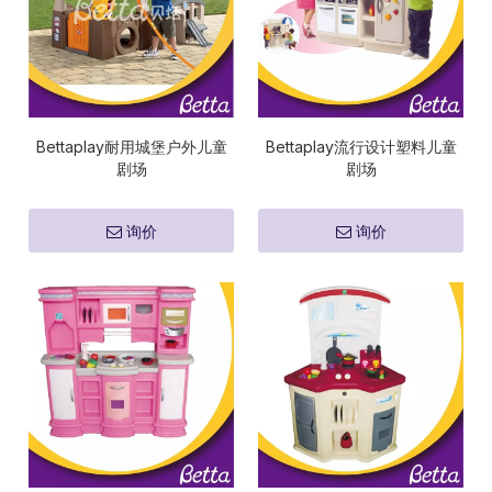
Bettaplay耐用城堡户外儿童
Bettaplay流行设计塑料儿童
剧场
剧场
询价
询价