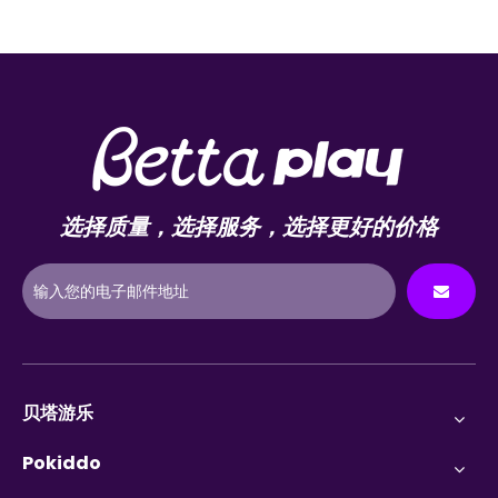
选择质量，选择服务，选择更好的价格
贝塔游乐
Pokiddo