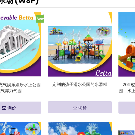
场 (WSP)
定制的孩子滑水公园的水滑梯
充气娱乐娱乐水上公园
201
充气浮力气园
园，水
询价
询价