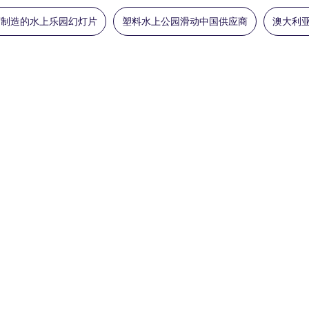
商制造的水上乐园幻灯片
塑料水上公园滑动中国供应商
澳大利