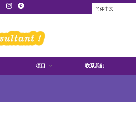
简体中文
项目
联系我们