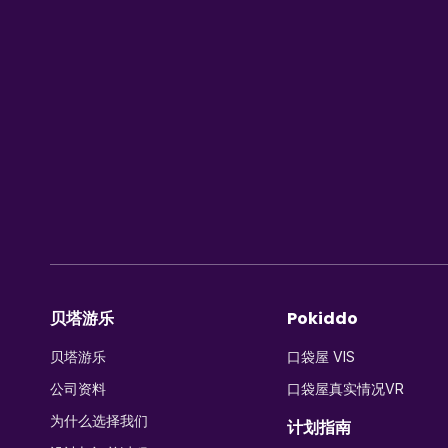
贝塔游乐
Pokiddo
贝塔游乐
口袋屋 VIS
公司资料
口袋屋真实情况VR
为什么选择我们
计划指南