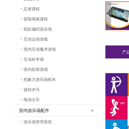
忍者课程
冒险绳索课程
彩虹编织游乐场
互动运动游戏
室内互动魔术游戏
产
互动科学墙
室内软体游戏
想象力游乐场积木
旋转木马
电动火车
室内游乐场配件
游乐场管理系统