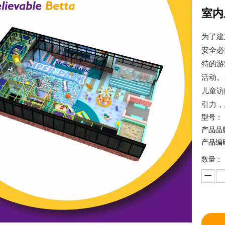
室内
为了建
安全必
特的游
活动。
儿童访
引力，
型号：
产品品
产品编
数量：