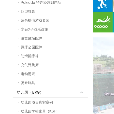
Pokiddo 特许经营副产品
巨型针幕
角色扮演游戏套装
水&沙子游乐设施
迷宫区域配件
蹦床公园配件
防滑蹦床袜
充气弹跳床
电动游戏
骑乘玩具
幼儿园（BKG）
幼儿园项目真实案例
幼儿园学校家具（KSF）