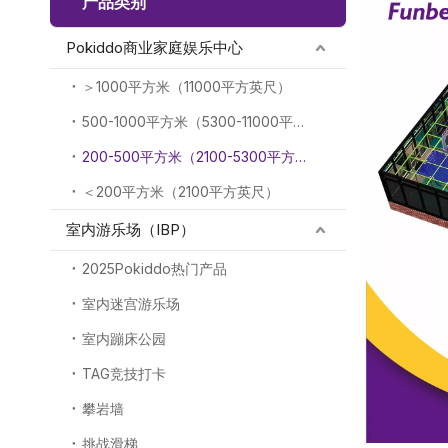
产品类别
Pokiddo商业家庭娱乐中心
＞1000平方米（11000平方英尺）
500-1000平方米（5300-11000平方英尺）
200-500平方米（2100-5300平方英尺）
＜200平方米（2100平方英尺）
室内游乐场（IBP）
2025Pokiddo热门产品
室内迷宫游乐场
室内蹦床公园
TAG竞技打卡
攀岩墙
挑战滑梯