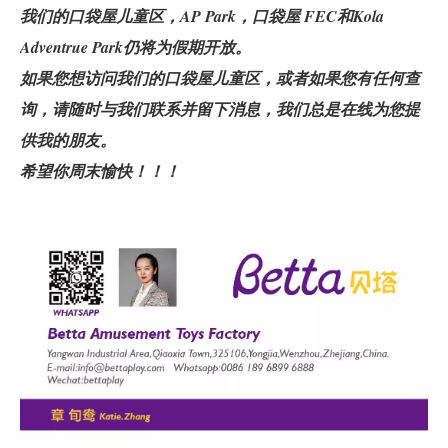
我们的口袋屋儿童区，AP Park，口袋屋 FEC和Kola
Adventrue Park仍将为假期开放。
如果您想访问我们的口袋屋儿童区，或者如果您有任何查
询，请随时与我们联系并留下消息，我们总是在线为您提
供我的朋友。
希望你周末愉快！！！