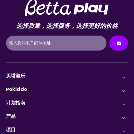
选择质量，选择服务，选择更好的价格
贝塔游乐
Pokiddo
计划指南
产品
项目