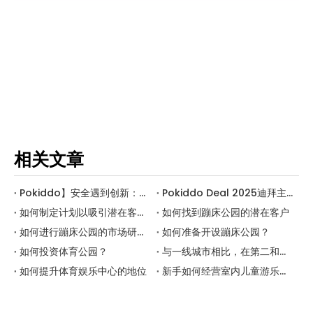
相关文章
Pokiddo】安全遇到创新：领导商业室内乐园 S的未来
Pokiddo Deal 2025迪拜主题娱乐设备展览
如何制定计划以吸引潜在客户进入蹦床公园
如何找到蹦床公园的潜在客户
如何进行蹦床公园的市场研究？
如何准备开设蹦床公园？
如何投资体育公园？
与一线城市相比，在第二和第三阶城市开设蹦床公园是一个明智的决定吗？
如何提升体育娱乐中心的地位
新手如何经营室内儿童游乐场？