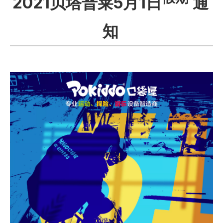
2021贝塔普莱5月1日
通
知