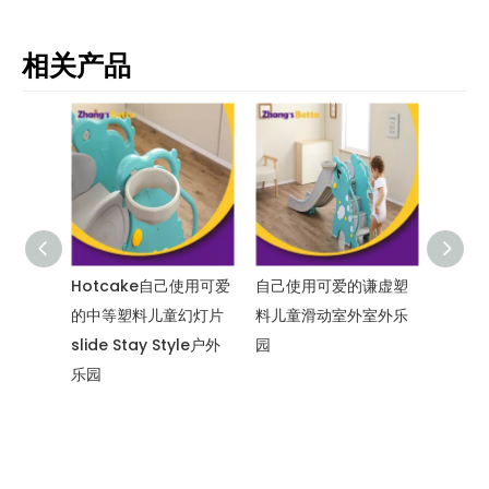
相关产品
使用可爱
自己使用可爱的谦虚塑
乐园新设计的新设计可
室内乐
幻灯片
料儿童滑动室外室外乐
爱谦虚的塑料儿童幻灯
计可爱
yle户外
园
片slide Stay Style户
滑动户
外乐园