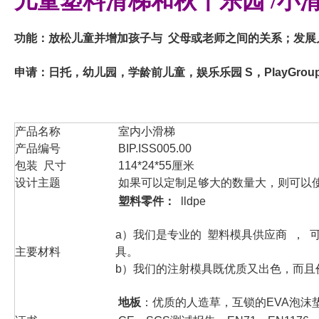
儿童塑料滑梯和秋千乐园 /小
功能：放松儿童并增加孩子与 父母或老师之间的关系；发展
申请：日托，幼儿园，学龄前儿童，娱乐乐园 S，PlayGrou
产品名称
室内小滑梯
产品编号
BIP.ISS005.00
包装 尺寸
114*24*55厘米
设计主题
如果可以定制足够大的数量大，则可以
塑料零件：
lldpe
a）我们是专业的 塑料模具供应商 ，
主要材料
具。
b）我们的注射模具既优质又出色，而且
地板
：优质的人造草，互锁的EVA泡沫垫 /