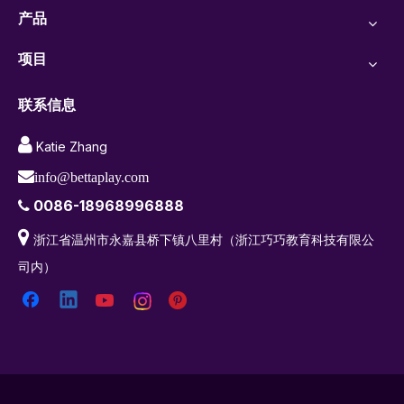
产品
项目
联系信息

Katie Zhang

info@bettaplay.com
0086-18968996888


浙江省温州市永嘉县桥下镇八里村（浙江巧巧教育科技有限公
司内）