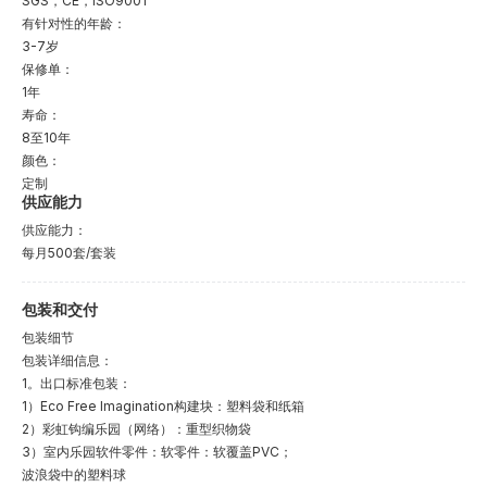
SGS，CE，ISO9001
有针对性的年龄：
3-7岁
保修单：
1年
寿命：
8至10年
颜色：
定制
供应能力
供应能力：
每月500套/套装
包装和交付
包装细节
包装详细信息：
1。出口标准包装：
1）Eco Free Imagination构建块：塑料袋和纸箱
2）彩虹钩编乐园（网络）：重型织物袋
3）室内乐园软件零件：软零件：软覆盖PVC；
波浪袋中的塑料球