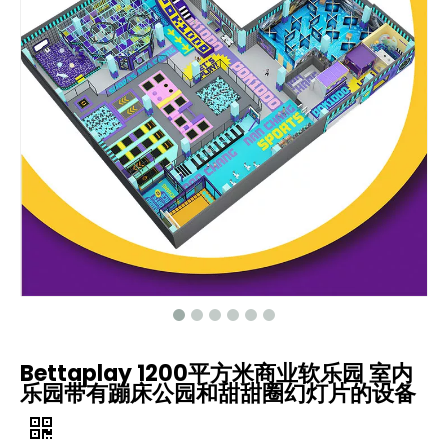
Bettaplay 1200平方米商业软乐园 室内
乐园带有蹦床公园和甜甜圈幻灯片的设备