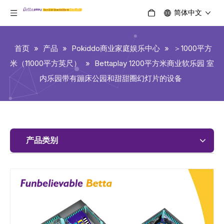
简体中文
首页
»
产品
»
Pokiddo商业家庭娱乐中心
»
＞1000平方
米（11000平方英尺）
»
Bettaplay 1200平方米商业软乐园 室
内乐园带有蹦床公园和甜甜圈幻灯片的设备
产品类别