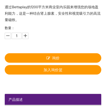
通过Bettaplay的1200平方米商业室内乐园来增强您的场地盈
利能力，这是一种结合肾上腺素，安全性和视觉吸引力的高流
量磁铁。
数量：
询价
加入询价篮
产品描述