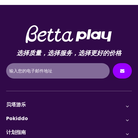
选择质量，选择服务，选择更好的价格
贝塔游乐
Pokiddo
计划指南