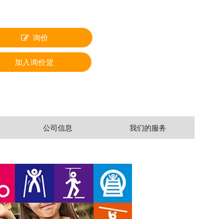
询价
加入询价篮
公司信息
我们的服务