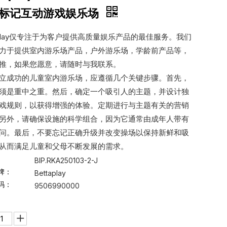
标记互动游戏娱乐场
taplay仅专注于为客户提供高质量娱乐产品的最佳服务。我们
力于提供室内游乐场产品，户外游乐场，学龄前产品等，
推，如果您愿意，请随时与我联系。
立成功的儿童室内游乐场，应遵循几个关键步骤。首先，
须是重中之重。然后，确定一个吸引人的主题，并设计独
戏规则，以获得增强的体验。定期进行与主题有关的营销
另外，请确保设施的科学组合，因为它通常由成年人带有
问。最后，不要忘记正确升级并改变操场以保持新鲜和吸
从而满足儿童和父母不断发展的需求。
BIP.RKA250103-2-J
牌：
Bettaplay
码：
9506990000