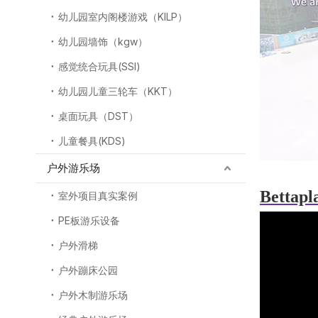
幼儿园室内阁楼游戏（KILP）
幼儿园墙饰（kgw）
感觉统合玩具(SSI)
幼儿园儿童三轮车（KKT）
桌面玩具（DST）
儿童餐具(KDS)
户外游乐场
Bettapl
室外项目真实案例
PE板游乐设备
户外滑梯
户外蹦床公园
户外木制游乐场