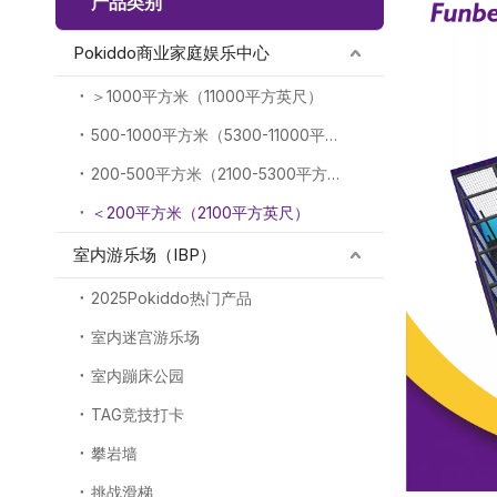
产品类别
Pokiddo商业家庭娱乐中心
＞1000平方米（11000平方英尺）
500-1000平方米（5300-11000平方英尺）
200-500平方米（2100-5300平方英尺）
＜200平方米（2100平方英尺）
室内游乐场（IBP）
2025Pokiddo热门产品
室内迷宫游乐场
室内蹦床公园
TAG竞技打卡
攀岩墙
挑战滑梯