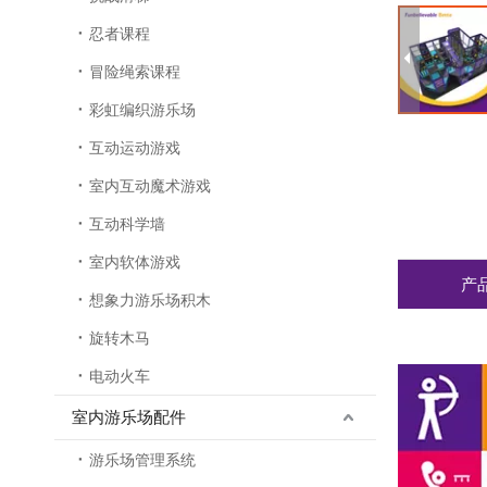
忍者课程
冒险绳索课程
彩虹编织游乐场
互动运动游戏
室内互动魔术游戏
互动科学墙
室内软体游戏
产
想象力游乐场积木
旋转木马
电动火车
室内游乐场配件
游乐场管理系统