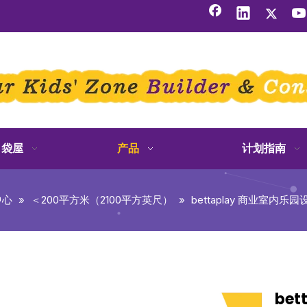
口袋屋
产品
计划指南
中心
»
＜200平方米（2100平方英尺）
»
bettaplay 商业室
be