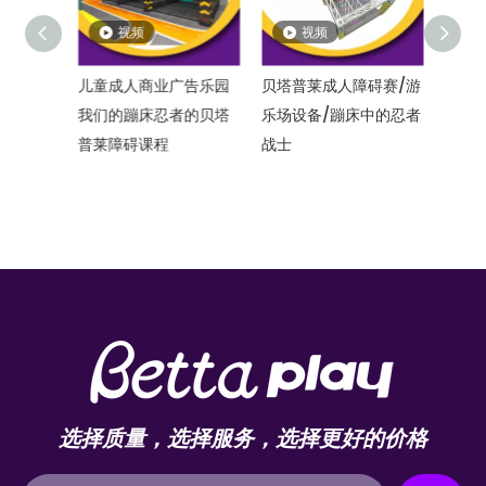
视频
视频
型商业青
儿童成人商业广告乐园
贝塔普莱成人障碍赛/游
Bett
碍课程
我们的蹦床忍者的贝塔
乐场设备/蹦床中的忍者
爬绳子
普莱障碍课程
战士
内绳索
选择质量，选择服务，选择更好的价格