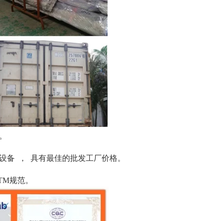
。
 设备 ， 具有最佳的批发工厂价格。
STM规范。