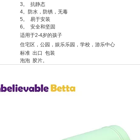
3。 抗静态
4。防水，防锈，无毒
5。 易于安装
6。 安全和坚固
适用于2-4岁的孩子
住宅区，公园，娱乐乐园，学校，游乐中心
标准 出口 包装
泡泡 胶片。