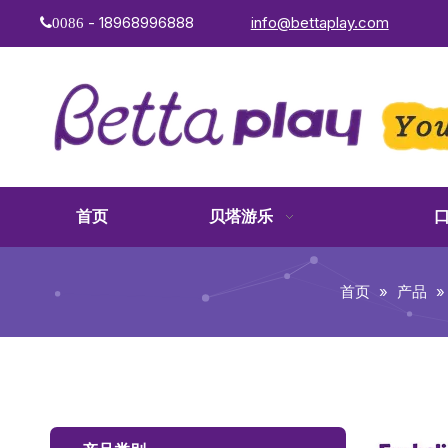
- 18968996888
info@bettaplay.com
0086
首页
贝塔游乐
首页
»
产品