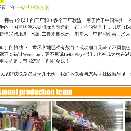
？
园 s的
一站式解决方案
ta）拥有3个以上的工厂和10多个工厂联盟，用于位于中国温州（Wenz
半的中国当地游乐场和玩具制造商。在这样的背景下，贝塔（Be
群体采购服务，他们主要来自欧洲，加拿大，中部和南美，澳
etta）的协助下，世界各地已经有数百个成功项目见证了不同
远不会错过Wenzhou，更不用说Betta Play小姐，他将成
重要的是，节省您的时间和金钱！
联系以获取免费目录并报价！我们不仅会与您共享社区游乐场，