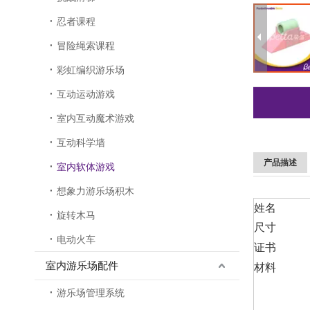
忍者课程
冒险绳索课程
彩虹编织游乐场
互动运动游戏
室内互动魔术游戏
互动科学墙
产品描述
室内软体游戏
想象力游乐场积木
姓名
旋转木马
尺寸
电动火车
证书
室内游乐场配件
材料
游乐场管理系统