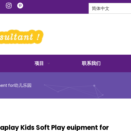
简体中文
项目
联系我们
uipment for幼儿乐园
aplay Kids Soft Play euipment for