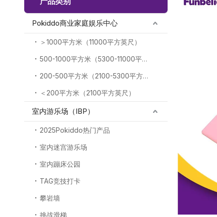
产品类别
Pokiddo商业家庭娱乐中心
＞1000平方米（11000平方英尺）
500-1000平方米（5300-11000平方英尺）
200-500平方米（2100-5300平方英尺）
＜200平方米（2100平方英尺）
室内游乐场（IBP）
2025Pokiddo热门产品
室内迷宫游乐场
室内蹦床公园
TAG竞技打卡
攀岩墙
挑战滑梯