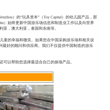
hou）的“玩具资本”（Toy Capital）的幼儿园产品，那
tta）始终更新中国游乐场信息和制造业工作以及向世界
大利亚，澳大利亚，泰国和东南等。
颜色儿童的幸福和微笑。如果您在中国采购游乐场和相关设
为您在温州最好的顾问和供应商。我们不仅提供中国制造的游乐
还可以帮助您选择最适合自己的操场产品。