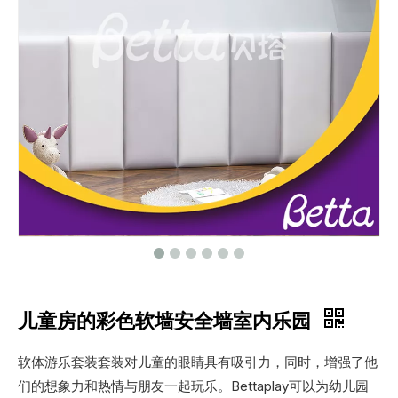
儿童房的彩色软墙安全墙室内乐园
软体游乐套装套装对儿童的眼睛具有吸引力，同时，增强了他
们的想象力和热情与朋友一起玩乐。Bettaplay可以为幼儿园