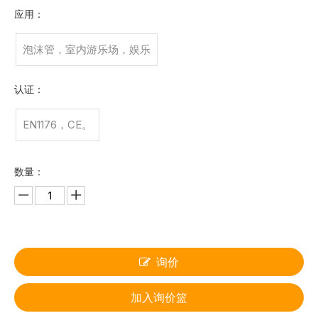
应用：
泡沫管，室内游乐场，娱乐
认证：
EN1176，CE。
数量：
询价
加入询价篮