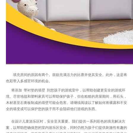
填充房间的原因有两个。鼓励充满活力的比赛并使其安全。此外，这是将
色彩带入多感官环境的机会。
将添加 带衬垫的墙壁 到您孩子的游戏室中，以帮助创建更安全的游戏环
境。尽管地毯和塑料家具可以帮助保护孩子，但在粗糙的房屋期间，用石头，
木材甚至石膏板制成的墙壁可能会危害。请继续阅读以了解如何将裸露和不安
全的墙变成可以保护您的孩子而不会阻碍他们游戏的东西。
在设计儿童游乐区时，安全至关重要。我们提供一系列彩色的填充解决方
案，以帮助您确保您的室内游乐区安全，同时仍然为孩子们提供刺激性有趣的