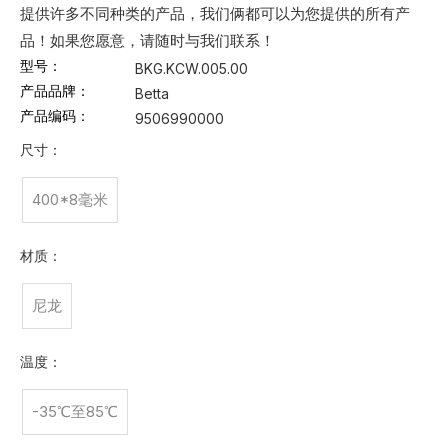
提供许多不同种类的产品，我们俩都可以为您提供的所有产
品！如果您愿意，请随时与我们联系！
型号：
BKG.KCW.005.00
产品品牌：
Betta
产品编码：
9506990000
尺寸：
400*8毫米
材质：
尼龙
温度：
-35℃至85℃