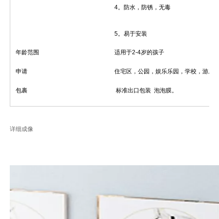
4。防水，防锈，无毒
5。易于安装
年龄范围
适用于2-4岁的孩子
6。
申请
住宅区，公园，娱乐乐园，学校，游乐
包裹
标准出口包装 泡泡膜。
详细成像