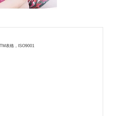
TM表格，ISO9001