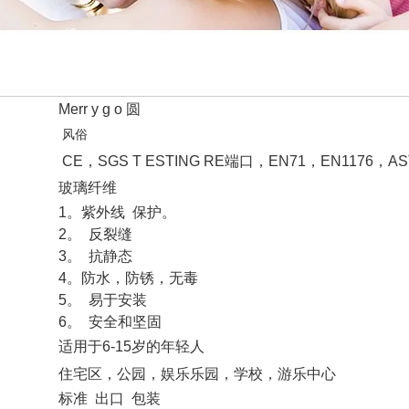
Merr
y g
o
圆
风俗
CE，SGS T
ESTING RE
端口，EN71，EN1176，AS
玻璃纤维
1。紫外线 保护。
2。 反裂缝
3。 抗静态
4。防水，防锈，无毒
5。 易于安装
6。 安全和坚固
适用于6-15岁的年轻人
住宅区，公园，娱乐乐园，学校，游乐中心
标准 出口 包装