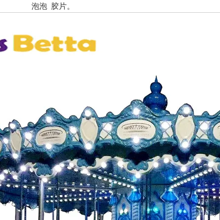
泡泡 胶片。