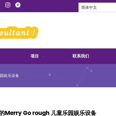
简体中文
项目
联系我们
童乐园娱乐设备
的Merry Go rough 儿童乐园娱乐设备