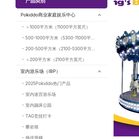
产品类别
Pokiddo商业家庭娱乐中心
＞1000平方米（11000平方英尺）
500-1000平方米（5300-11000平方英尺）
200-500平方米（2100-5300平方英尺）
＜200平方米（2100平方英尺）
室内游乐场（IBP）
2025Pokiddo热门产品
室内迷宫游乐场
室内蹦床公园
TAG竞技打卡
攀岩墙
挑战滑梯