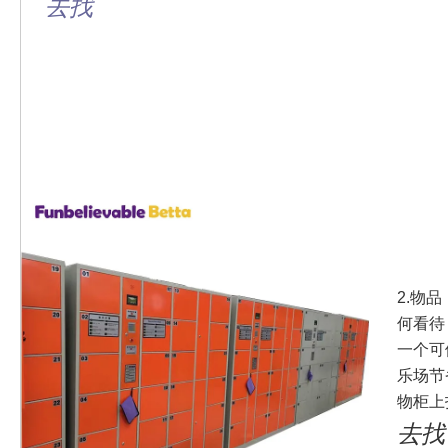
去找
2.物
何看待
一个可
乐场节
物柜上
去找