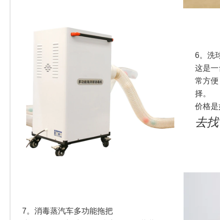
6。
洗
这是一
常方便
择。
价格是
去找
7。
消毒蒸汽车多功能拖把