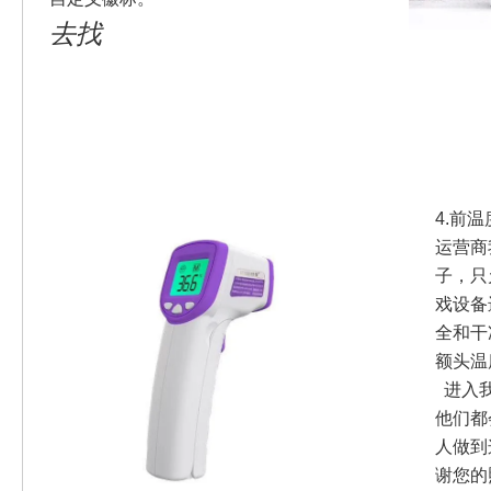
去找
4.前
运营商
子，只
戏设备
全和干
额头温
进入我
他们都
人做到
谢您的