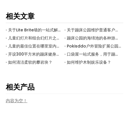
相关文章
关于Lite Brite墙的一站式解决方案
关于蹦床公园维护普通客户的技巧
儿童幻灯片和组合幻灯片之间有什么区别？
蹦床公园的海绵池的各种游戏玩法
儿童的最佳位置在哪里室内乐园？有五个好的儿童室内游乐场的好地点：1。这个商业中心的商业中心的繁华地区，唐
Pokisddo户外冒险扩展公园项目 - 冒险塔
开设300平方米的蹦床健身房要多少钱？
口袋屋一站式服务，用于蹦床公园的无忧和节省劳动的投资
如何清洁柔软的攀岩块？
如何维护木制娱乐设备？
相关产品
内容为空！