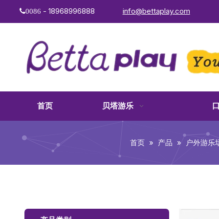
- 18968996888
info@bettaplay.com
0086
首页
贝塔游乐
首页
»
产品
»
户外游乐