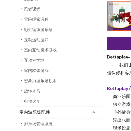
忍者课程
冒险绳索课程
彩虹编织游乐场
互动运动游戏
室内互动魔术游戏
Bettaplay-
互动科学墙
------我们
室内软体游戏
佳保修和客
想象力游乐场积木
Bettapl
旋转木马
商业乐园
电动火车
独立游戏
室内游乐场配件
户外健身
浮出水面
游乐场管理系统
现场设施