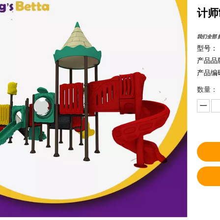
计师
我们全部
型号：
产品品
产品编
数量：