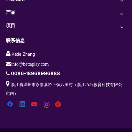
产品
项目
联系信息

Katie Zhang

info@bettaplay.com
0086-18968996888


浙江省温州市永嘉县桥下镇八里村（浙江巧巧教育科技有限公
司内）