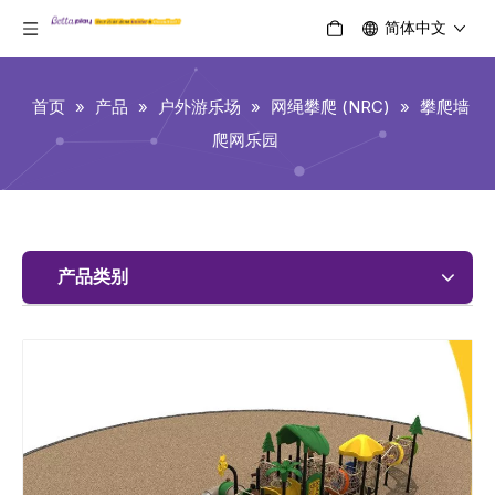
简体中文
首页
»
产品
»
户外游乐场
»
网绳攀爬 (NRC)
»
攀爬墙
爬网乐园
产品类别