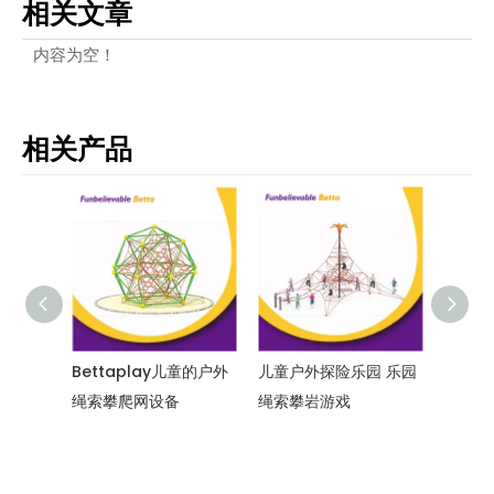
相关文章
内容为空！
相关产品
ay儿童的户外
儿童户外探险乐园 乐园
儿童户外探险乐园 乐园
B
设备
绳索攀岩游戏
绳索攀岩游戏设备
E