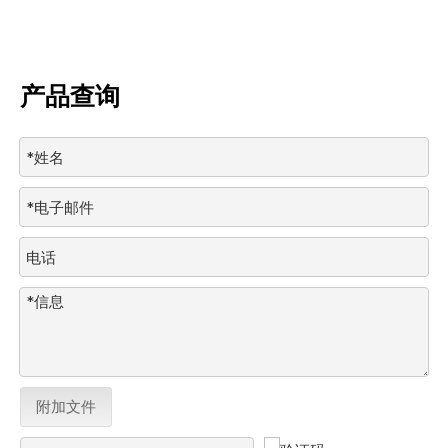
产品查询
附加文件