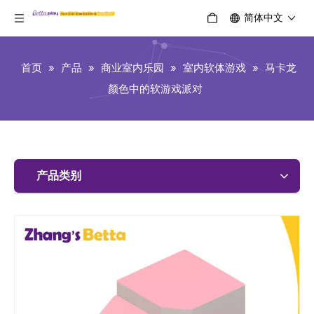
简体中文
首页
»
产品
»
商业室内乐园
»
室内软体游戏
»
马卡龙
颜色中的软游戏派对
产品类别