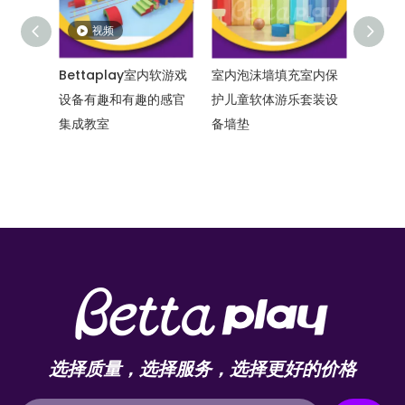
视频
颜色软体
Bettaplay室内软游戏
室内泡沫墙填充室内保
bett
行和攀
设备有趣和有趣的感官
护儿童软体游乐套装设
备感官
套装室
集成教室
备墙垫
戏儿童
选择质量，选择服务，选择更好的价格