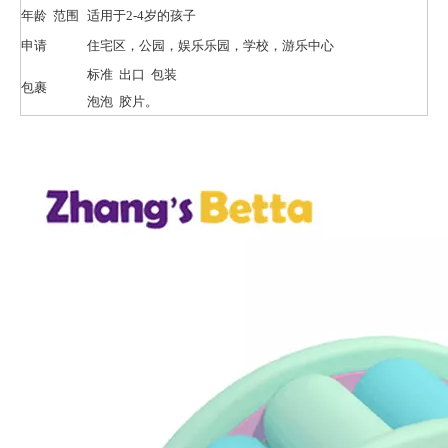
年龄 范围
适用于2-4岁的孩子
申请 ​
住宅区，公园，娱乐乐园，学校，游乐中心
标准 出口 包装
包裹
泡泡 胶片。