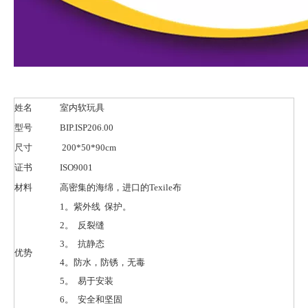
姓名
室内软玩具
型号 ​
BIP.ISP206.00
尺寸
200*50*90cm
证书
ISO9001
材料
高密集的海绵，进口的Texile布
1。紫外线 保护。
2。 反裂缝
3。 抗静态
优势
4。防水，防锈，无毒
5。 易于安装
6。 安全和坚固