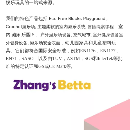
娱乐玩具的一站式来源。
Eco Free Blocks Playground
我们的特色产品包括
,
Crochet游乐场
主题柔软的室内游乐系统
冒险绳索课程
,
,
，室
蹦床
户外游乐场设备
充气城市
室外健身设备室
内
乐园 S，
,
,
外健身设备
游乐场安全表面
,
，幼儿园家具和儿童塑料玩
具。它们都符合国际安全标准，例如EN1176，EN1177，
EN71，SASO，以及由TUV，ASTM，SGS和InterTek等批
准的特定认证和GS或CE Mark等。