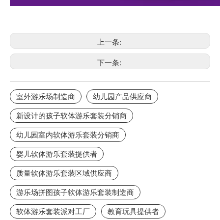
上一条:
下一条:
室外游乐场制造商
幼儿园产品供应商
新设计的孩子软体游乐套装分销商
幼儿园室内软体游乐套装分销商
婴儿软体游乐套装提供者
质量软体游乐套装区域供应商
游乐场拼图孩子软体游乐套装制造商
软体游乐套装派对工厂
教育玩具提供者