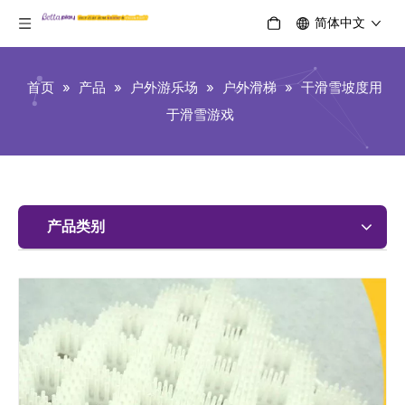
简体中文
首页
»
产品
»
户外游乐场
»
户外滑梯
»
干滑雪坡度用
于滑雪游戏
产品类别