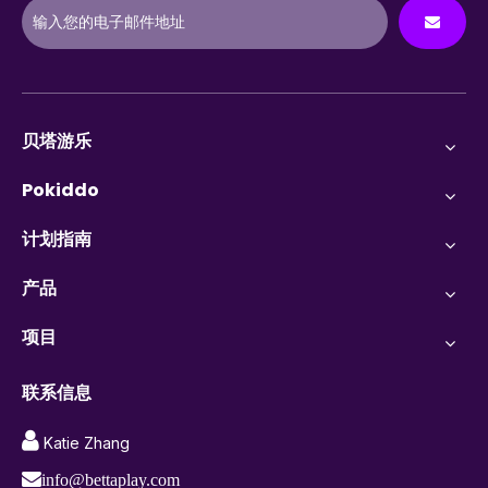
贝塔游乐
Pokiddo
计划指南
产品
项目
联系信息

Katie Zhang

info@bettaplay.com