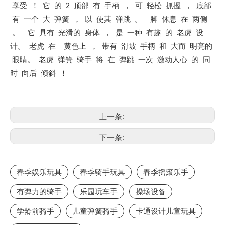
享受 ！ 它 的 2 顶部 有 手柄 ， 可 轻松 抓握 ， 底部
有 一个 大 弹簧 ， 以 使其 弹跳 。 ​ 脚 休息 在 两侧
。 ​ 它 具有 光滑的 身体 ， 是 一种 有趣 的 老虎 设
计。 老虎 在 黄色上 ， 带有 滑坡 手柄 和 大而 明亮的
眼睛。 老虎 弹簧 骑手 将 在 弹跳 一次 激动人心 的 同
时 向后 倾斜 ！ ​ ​ ​
上一条:
下一条:
春季娱乐玩具
春季骑手玩具
春季摇滚乐手
有弹力的骑手
乐园玩车手
操场设备
学龄前骑手
儿童弹簧骑手
卡通设计儿童玩具