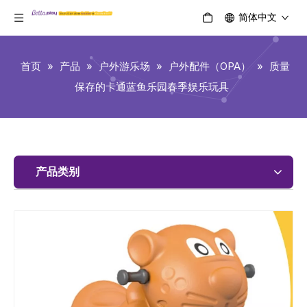
简体中文
首页
»
产品
»
户外游乐场
»
户外配件（OPA）
»
质量
保存的卡通蓝鱼乐园春季娱乐玩具
产品类别