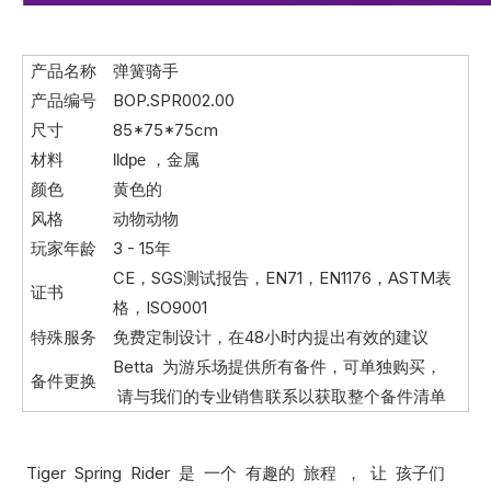
产品名称
弹簧骑手
产品编号
BOP.SPR002.00
尺寸
85*75*75cm
材料
，金属
lldpe
颜色
黄色的
风格
动物动物
玩家年龄
3 - 15年
CE，SGS测试报告，EN71，EN1176，ASTM表
证书
格，ISO9001
特殊服务
免费定制设计，在48小时内提出有效的建议
Betta 为游乐场提供所有备件，可单独购买，
备件更换
请与我们的专业销售联系以获取整个备件清单
Tiger Spring Rider 是 一个 有趣的 旅程 ， 让 孩子们