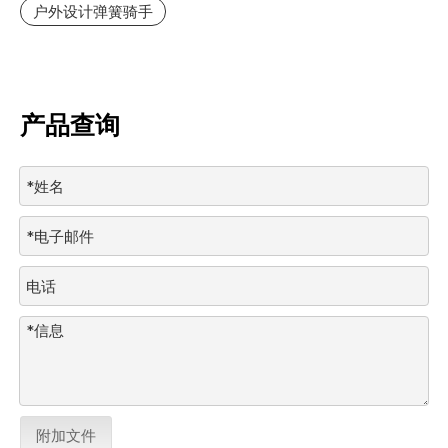
户外设计弹簧骑手
产品查询
附加文件