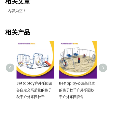
相关文章
内容为空！
相关产品
户外乐园设
Bettaplay公园高品质
Bettaplay Kids
Bet
量的孩子
的孩子秋千户外乐园秋
Swing Undoor 乐园秋
备摆
秋千
千户外乐园设备
千户外乐园设备儿童
外乐