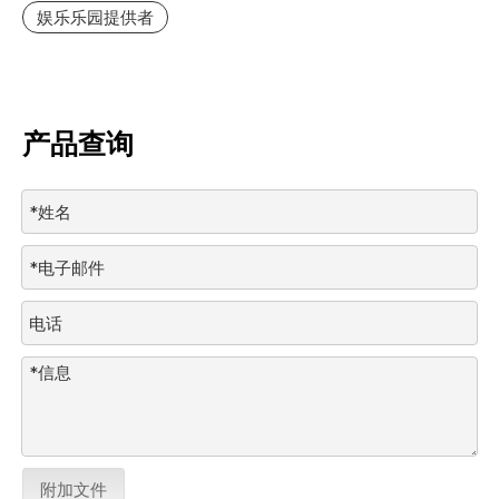
娱乐乐园提供者
产品查询
附加文件