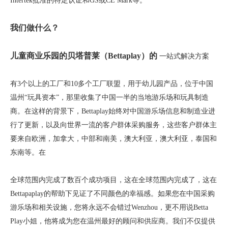
Intertek批准的特定认证和GS或CE Mark等。
我们做什么？
儿童商业乐园的贝塔普莱（Bettaplay）的
一站式解决方案
有3个以上的工厂和10多个工厂联盟，用于幼儿园产品，位于中国
温州“玩具资本”，那里收集了中国一半的当地游乐场和玩具制造
商。在这样的背景下，Bettaplay始终对中国游乐场信息和制造业进
行了更新，以及向世界一流的客户群体采购服务，这些客户群体主
要来自欧洲，加拿大，中部和南美，澳大利亚，澳大利亚，泰国和
东南等。在
全球范围内完成了数百个成功项目，这在全球范围内完成了，这在
Bettapaplay的帮助下见证了不同颜色的幸福感。如果您在中国采购
游乐场和相关设施，您将永远不会错过Wenzhou，更不用说Betta
Play小姐，他将成为您在温州最好的顾问和供应商。我们不仅提供