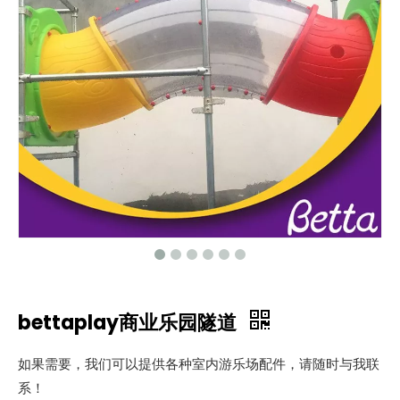
bettaplay商业乐园隧道
如果需要，我们可以提供各种室内游乐场配件，请随时与我联
系！