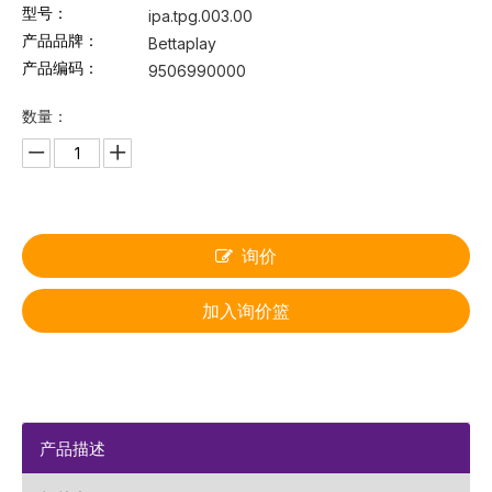
型号：
ipa.tpg.003.00
产品品牌：
Bettaplay
产品编码：
9506990000
数量：
询价
加入询价篮
产品描述