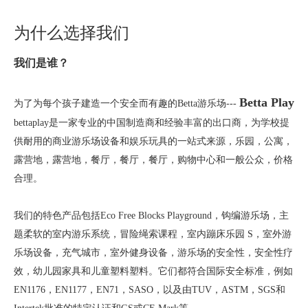
为什么选择我们
我们是谁？
Betta Play
为了为每个孩子建造一个安全而有趣的Betta游乐场---
bettaplay是一家专业的中国制造商和经验丰富的出口商，为学校提
供耐用的商业游乐场设备和娱乐玩具的一站式来源，乐园，公寓，
露营地，露营地，餐厅，餐厅，餐厅，购物中心和一般公众，价格
合理。
我们的特色产品包括Eco Free Blocks Playground，钩编游乐场，主
题柔软的室内游乐系统，冒险绳索课程，室内蹦床乐园 S，室外游
乐场设备，充气城市，室外健身设备，游乐场的安全性，安全性疗
效，幼儿园家具和儿童塑料塑料。它们都符合国际安全标准，例如
EN1176，EN1177，EN71，SASO，以及由TUV，ASTM，SGS和