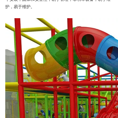
护，易于维护。