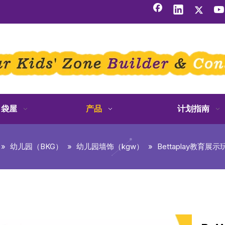
口袋屋
产品
计划指南
»
幼儿园（BKG）
»
幼儿园墙饰（kgw）
»
Bettaplay教育