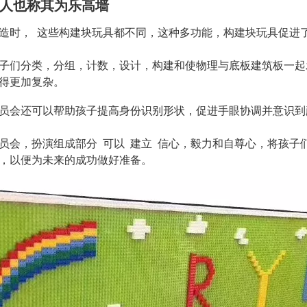
-有人也称其为乐高墙
造时， 这些构建块玩具都不同，这种多功能，构建块玩具促进
子们分类，分组，计数，设计，构建和使物理与底板建筑板一起
得更加复杂。
员会还可以帮助孩子提高身份识别形状，促进手眼协调并意识
员会，扮演组成部分 可以 建立 信心，毅力和自尊心，将孩子
，以便为未来的成功做好准备。