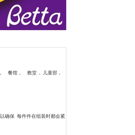
， 餐馆， 教堂 , 儿童部，
以确保 每件件在组装时都会紧