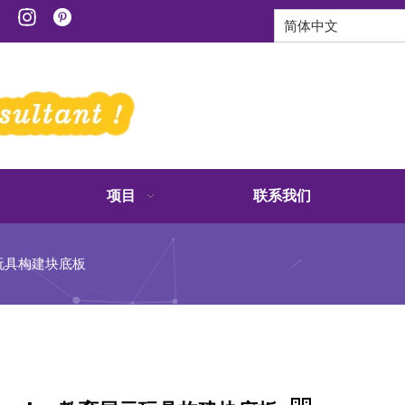
简体中文
项目
联系我们
展示玩具构建块底板