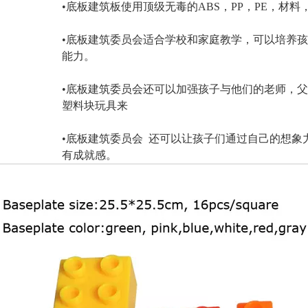
•底板建筑板使用顶级无毒的ABS，PP，PE，材
•底板建筑委员会适合学校和家庭教学，可以培养孩
能力。
•底板建筑委员会还可以加强孩子与他们的老师，父
塑料块玩具来
•底板建筑委员会 还可以让孩子们通过自己的想象
有成就感。