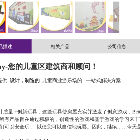
品描述
相关产品
公司信息
aplay-您的儿童区建筑商和顾问！
提供
设计，制造的
儿童商业游乐场的 一站式解决方案
lay设计质量 +创新玩具，这些玩具使房屋充实并激发了创意游戏，Be
所有产品旨在通过积极的，创造性的游戏和基于游戏的学习来丰富家庭的
们可以安全玩， 以便您可以自信地玩耍。因此，继续……今天