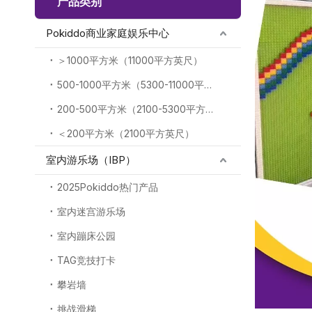
产品类别
Pokiddo商业家庭娱乐中心
＞1000平方米（11000平方英尺）
500-1000平方米（5300-11000平方英尺）
200-500平方米（2100-5300平方英尺）
＜200平方米（2100平方英尺）
室内游乐场（IBP）
2025Pokiddo热门产品
室内迷宫游乐场
室内蹦床公园
TAG竞技打卡
攀岩墙
挑战滑梯