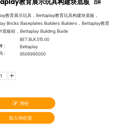
ttaplay教育展示玩具构建块底板
aplay教育展示玩具，Bettaplay教育玩具构建块底板，
lay Bricks Baseplates Builders Builders，Bettaplay教育
底板砖，Bettaplay Building Buide
BET.BLK.015.00
牌：
Bettaplay
码：
9506990000
询价
加入询价篮