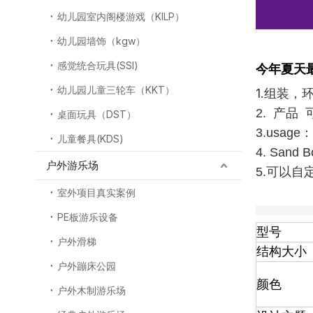
幼儿园室内阁楼游戏（KILP）
幼儿园墙饰（kgw）
感觉统合玩具(SSI)
今年夏天
幼儿园儿童三轮车（KKT）
1.组装
2. 产品 
桌面玩具（DST）
3.usa
儿童餐具(KDS)
4. San
户外游乐场
5.可以自
室外项目真实案例
PE板游乐设备
型号
户外滑梯
结构大小
户外蹦床公园
颜色
户外木制游乐场