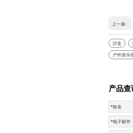
上一条:
沙盒
户外游乐
产品查