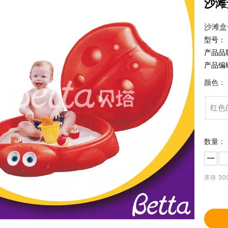
沙滩
沙滩盒
型号：
产品品
产品编
颜色：
红色
数量：
库存
30