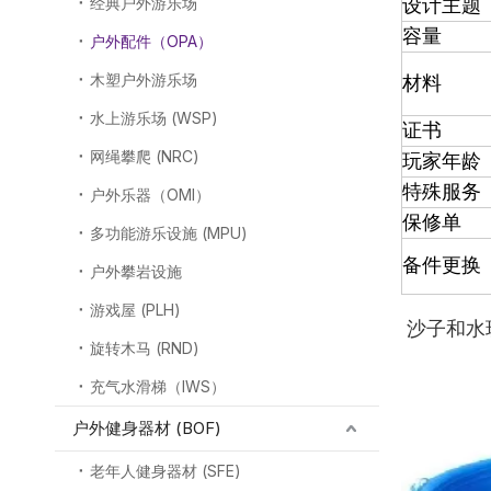
经典户外游乐场
设计主题
容量
户外配件（OPA）
木塑户外游乐场
材料
水上游乐场 (WSP)
证书
网绳攀爬 (NRC)
玩家年龄
特殊服务
户外乐器（OMI）
保修单
多功能游乐设施 (MPU)
备件更换
户外攀岩设施
游戏屋 (PLH)
沙子和水
旋转木马 (RND)
充气水滑梯（IWS）
户外健身器材 (BOF)
老年人健身器材 (SFE)