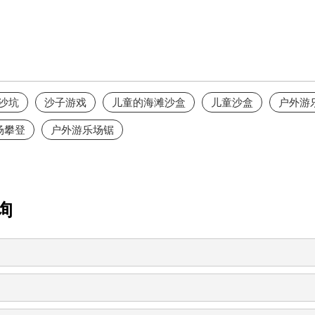
沙坑
沙子游戏
儿童的海滩沙盒
儿童沙盒
户外游
场攀登
户外游乐场锯
询