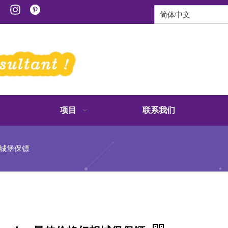
简体中文
项目
联系我们
幻想城堡保镖