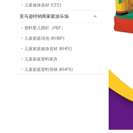
儿童健身器材 (CFE)
亚马逊经销商家庭游乐场
塑料婴儿围栏（PBF）
儿童家庭球池 (KHBP)
儿童家庭健身器材 (KHFE)
儿童家庭塑料家具
儿童家庭塑料滑梯 (KHPS)