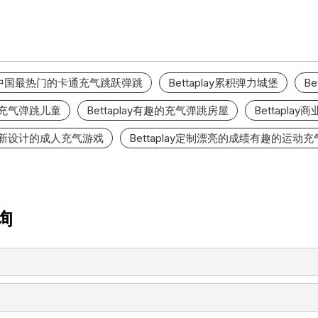
中国最热门的卡通充气跳跃弹跳
Bettaplay累积弹力城堡
B
lay充气弹跳儿童
Bettaplay有趣的充气弹跳房屋
Bettapl
lay新设计的成人充气游戏
Bettaplay定制漂亮的成绩有趣的运动
询