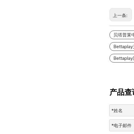
上一条:
贝塔普莱
Bettap
Bettap
产品查