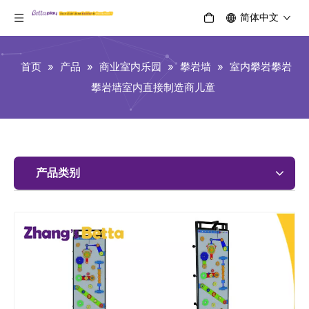
简体中文
首页
»
产品
»
商业室内乐园
»
攀岩墙
»
室内攀岩攀岩
攀岩墙室内直接制造商儿童
产品类别