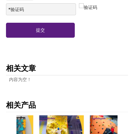
提交
相关文章
内容为空！
相关产品