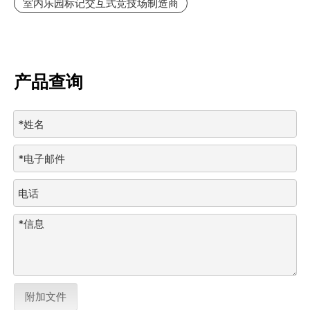
室内乐园标记交互式竞技场制造商
产品查询
附加文件