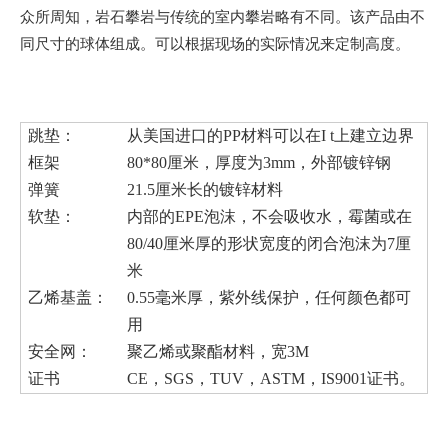
众所周知，岩石攀岩与传统的室内攀岩略有不同。该产品由不
同尺寸的球体组成。可以根据现场的实际情况来定制高度。
跳垫：
从美国进口的PP材料可以在I
t上建立边界
框架
80*80厘米，厚度为3mm，外部镀锌钢
弹簧
21.5厘米长的镀锌材料
软垫：
内部的EPE泡沫，不会吸收水，霉菌或在
80/40厘米厚的形状宽度的闭合泡沫为7厘
米
乙烯基盖：
0.55毫米厚，紫外线保护，任何颜色都可
用
安全网：
聚乙烯或聚酯材料，宽3M
证书
CE，SGS，TUV，ASTM，IS9001证书。