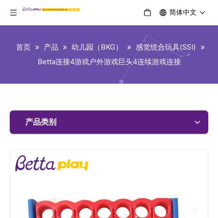
简体中文
首页
»
产品
»
幼儿园（BKG）
»
感觉统合玩具(SSI)
»
Betta连接4游戏户外游戏巨头4连续游戏连接
产品类别