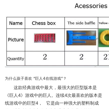
为什么孩子喜欢 “巨人4在线游戏”？
这款经典游戏中最大，最强大的巨型版本是
《巨人4》游戏中的巨人。连续4次最喜欢的版本是
线游戏中的巨型4， 它是由一种强大的塑料制成