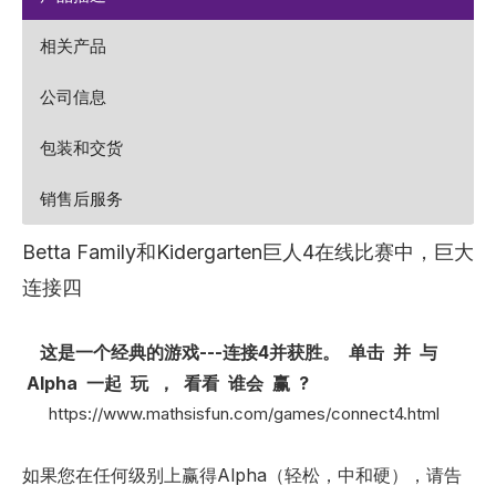
相关产品
公司信息
包装和交货
销售后服务
Betta Family和Kidergarten巨人4在线比赛中，巨大
连接四
这是一个经典的游戏---连接4并获胜。 单击 并 与
Alpha 一起 玩 ， 看看 谁会 赢 ?
https://www.mathsisfun.com/games/connect4.html
如果您在任何级别上赢得Alpha（轻松，中和硬），请告