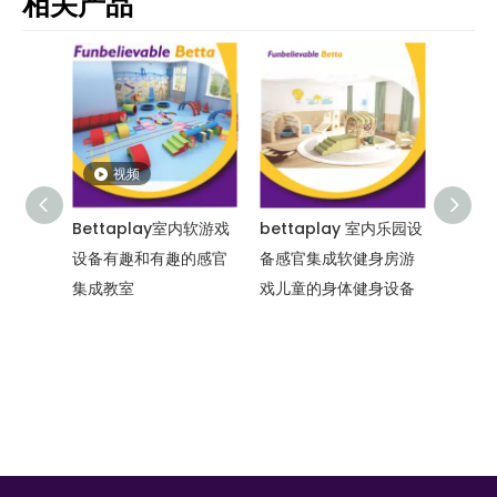
相关产品
视频
感觉训
Bettaplay室内软游戏
bettaplay 室内乐园设
Bett
平衡玩
设备有趣和有趣的感官
备感官集成软健身房游
大型构
外游戏
集成教室
戏儿童的身体健身设备
具大泡