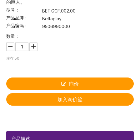
的巨人。
型号：
BET.GCF.002.00
产品品牌：
Bettaplay
产品编码：
9506990000
数量：
库存
50
询价
加入询价篮
产品描述