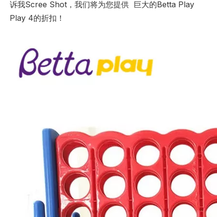
诉我Scree Shot，我们将为您提供 巨大的Betta Play
Play 4的折扣！