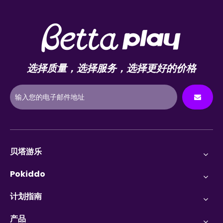
选择质量，选择服务，选择更好的价格
贝塔游乐
Pokiddo
计划指南
产品