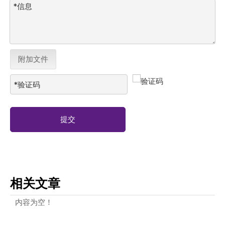
附加文件
提交
相关文章
内容为空！