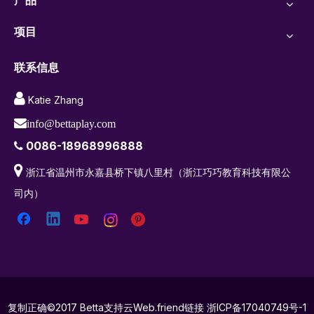
产品
项目
联系信息

Katie Zhang

info@bettaplay.com
0086-18968996888


浙江省温州市永嘉县桥下镇八里村（浙江巧巧教育科技有限公
司内）
复制正确©2017 Betta支持云Web.friend链接
浙ICP备17040749号-1