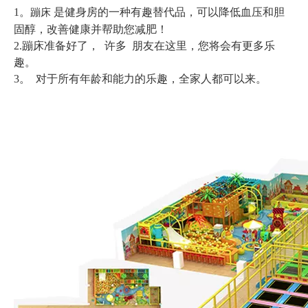
蹦床
1。
是健身房的一种有趣替代品，可以降低血压和胆
固醇，改善健康并帮助您减肥！
2.蹦床准备好了， 许多 朋友在这里，您将会有更多乐
趣。
3。 对于所有年龄和能力的乐趣，全家人都可以来。