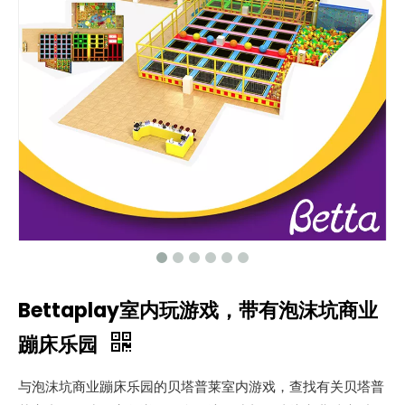
Bettaplay室内玩游戏，带有泡沫坑商业
蹦床乐园
与泡沫坑商业蹦床乐园的贝塔普莱室内游戏，查找有关贝塔普