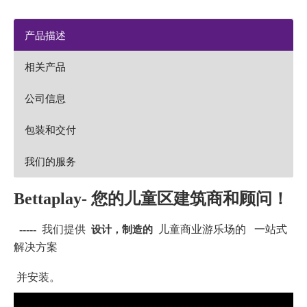
产品描述
相关产品
公司信息
包装和交付
我们的服务
Bettaplay-
您的儿童区建筑商和顾问！
设计，制造的
-----
我们提供
儿童商业游乐场的 一站式
解决方案
并安装。