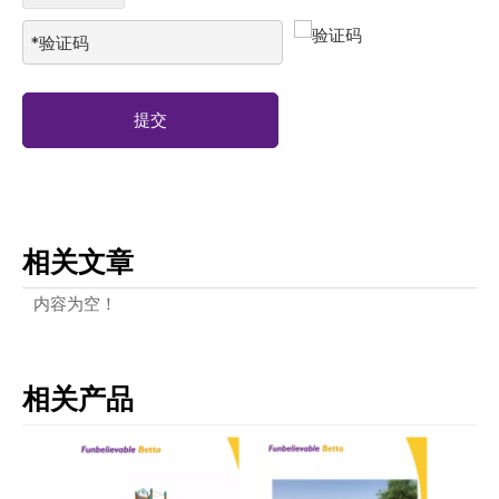
提交
相关文章
内容为空！
相关产品