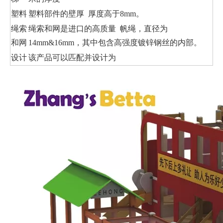
塑料
塑料部件的壁厚 厚度高于8mm。
绳索
绳索和网是进口的高质量 帆绳，直径为
和网
14mm&16mm，其中包含高强度镀锌钢丝的内部。
设计
该产品可以匹配并设计为