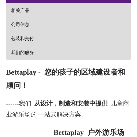
相关产品
公司信息
包装和交付
我们的服务
Bettaplay
- 您的孩子的区域建设者和
顾问！
------我们
从设计，制造和安装中提供
儿童商
业游乐场的
一站式解决方案。
Bettaplay 户外游乐场