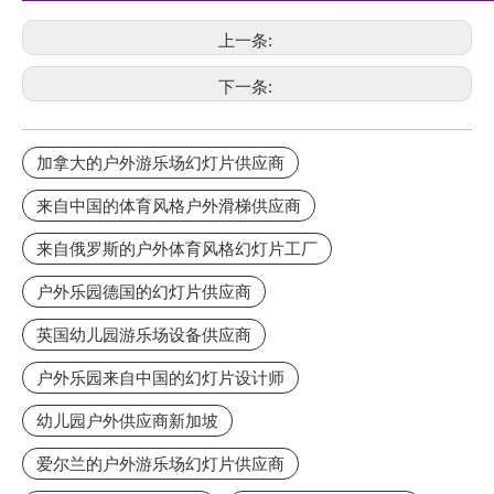
上一条:
下一条:
加拿大的户外游乐场幻灯片供应商
来自中国的体育风格户外滑梯供应商
来自俄罗斯的户外体育风格幻灯片工厂
户外乐园德国的幻灯片供应商
英国幼儿园游乐场设备供应商
户外乐园来自中国的幻灯片设计师
幼儿园户外供应商新加坡
爱尔兰的户外游乐场幻灯片供应商