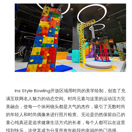
Ins Style Bowling开放区域用时尚的美学绘制，创造了充
满互联网名人魅力的动态空间。时尚元素与这里的运动活力完
美融合，使每一个休闲镜头都是大气的杰作，吸引了无数时尚
的年轻人和时尚偶像来进行照片检查。无论是仍然保留自己的
童心纯真还是追求健康生活方式的长者，每个人都可以在这里
找到快乐，这使其成为分享所有年龄段的幸福的热门选择。