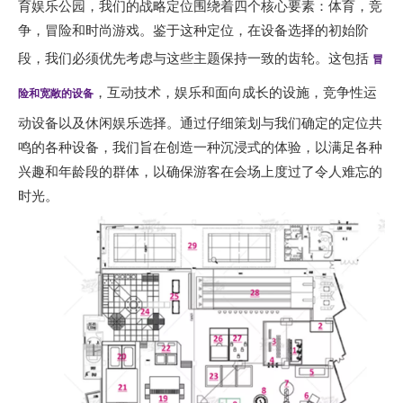
育娱乐公园，我们的战略定位围绕着四个核心要素：体育，竞
争，冒险和时尚游戏。鉴于这种定位，在设备选择的初始阶
段，我们必须优先考虑与这些主题保持一致的齿轮。这包括
冒
，互动技术，娱乐和面向成长的设施，竞争性运
险和宽敞的设备
动设备以及休闲娱乐选择。通过仔细策划与我们确定的定位共
鸣的各种设备，我们旨在创造一种沉浸式的体验，以满足各种
兴趣和年龄段的群体，以确保游客在会场上度过了令人难忘的
时光。