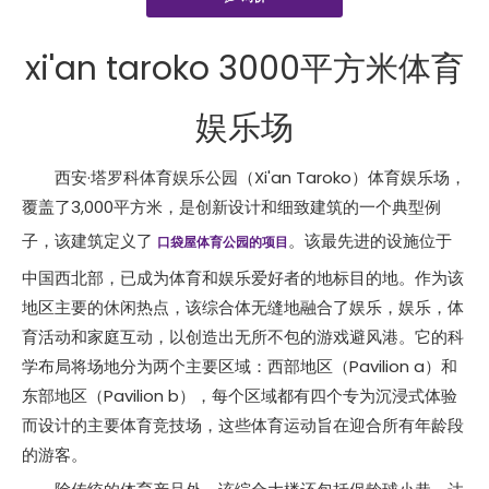
["facebook","twitter","line","wechat","linkedin","pinterest",
xi'an taroko 3000平方米体育
娱乐场
西安·塔罗科体育娱乐公园（Xi'an Taroko）体育娱乐场，
覆盖了3,000平方米，是创新设计和细致建筑的一个典型例
子，该建筑定义了
。该最先进的设施位于
口袋屋体育公园的项目
中国西北部，已成为体育和娱乐爱好者的地标目的地。作为该
地区主要的休闲热点，该综合体无缝地融合了娱乐，娱乐，体
育活动和家庭互动，以创造出无所不包的游戏避风港。它的科
学布局将场地分为两个主要区域：西部地区（Pavilion a）和
东部地区（Pavilion b），每个区域都有四个专为沉浸式体验
而设计的主要体育竞技场，这些体育运动旨在迎合所有年龄段
的游客。