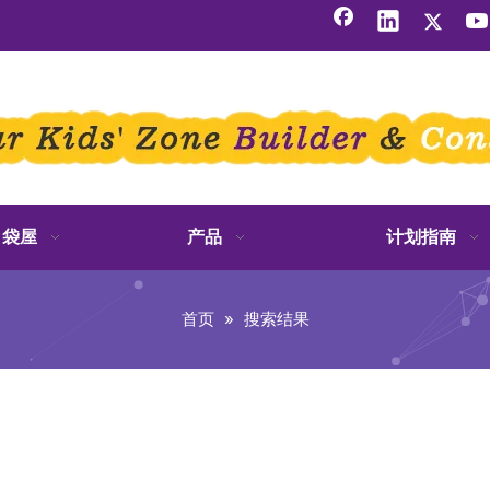
口袋屋
产品
计划指南
首页
»
搜索结果