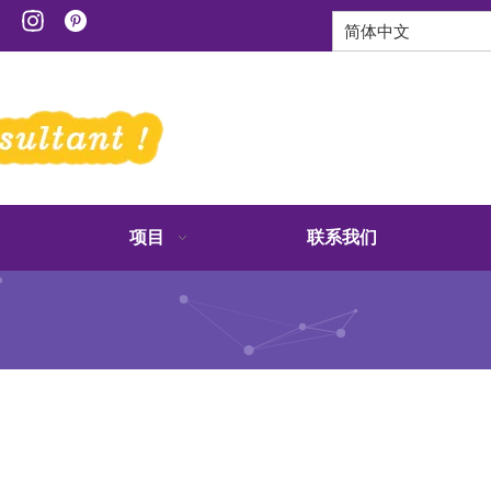
简体中文
项目
联系我们