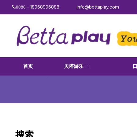
- 18968996888
info@bettaplay.com
0086
首页
贝塔游乐
搜索