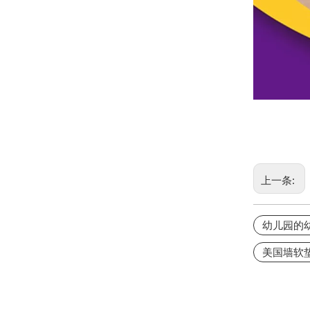
上一条:
幼儿园的
美国墙软