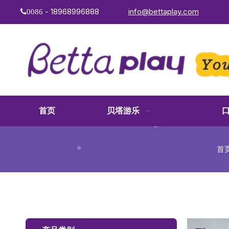
- 18968996888
info@bettaplay.com
0086
首页
贝塔游乐
首