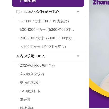
产品类别
Pokiddo商业家庭娱乐中心
＞1000平方米（11000平方英尺）
500-1000平方米（5300-11000平方英尺）
200-500平方米（2100-5300平方英尺）
＜200平方米（2100平方英尺）
室内游乐场（IBP）
2025Pokiddo热门产品
室内迷宫游乐场
室内蹦床公园
TAG竞技打卡
攀岩墙
挑战滑梯