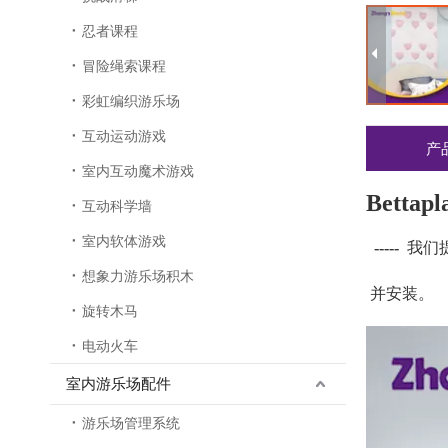
忍者课程
冒险绳索课程
彩虹编织游乐场
互动运动游戏
产
室内互动魔术游戏
Bettapl
互动科学墙
室内软体游戏
-----
我们
想象力游乐场积木
并安装。
旋转木马
电动火车
室内游乐场配件
游乐场管理系统