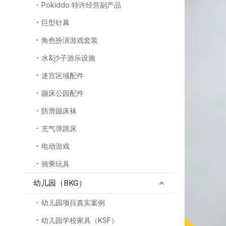
Pokiddo 特许经营副产品
巨型针幕
角色扮演游戏套装
水&沙子游乐设施
迷宫区域配件
蹦床公园配件
防滑蹦床袜
充气弹跳床
电动游戏
骑乘玩具
幼儿园（BKG）
幼儿园项目真实案例
幼儿园学校家具（KSF）