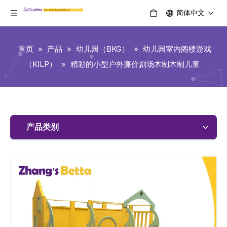
简体中文
首页
»
产品
»
幼儿园（BKG）
»
幼儿园室内阁楼游戏
（KILP）
»
精彩的小型户外廉价剧场木制木制儿童
产品类别