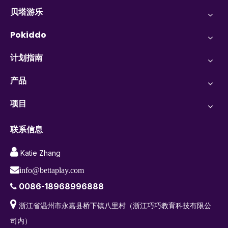
贝塔游乐
Pokiddo
计划指南
产品
项目
联系信息

Katie Zhang

info@bettaplay.com
0086-18968996888


浙江省温州市永嘉县桥下镇八里村（浙江巧巧教育科技有限公
司内）