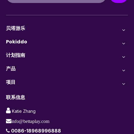
贝塔游乐
Pokiddo
计划指南
产品
项目
联系信息

Katie Zhang

info@bettaplay.com
0086-18968996888
