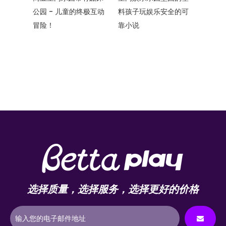
终极互动
料孩子玩娱乐安全的可
池忍者课程与邮政编码
儿童
靠小说
制造
选择质量，选择服务，选择更好的价格