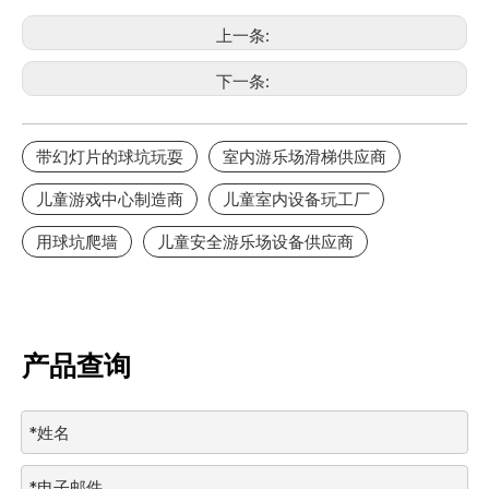
上一条:
下一条:
带幻灯片的球坑玩耍
室内游乐场滑梯供应商
儿童游戏中心制造商
儿童室内设备玩工厂
用球坑爬墙
儿童安全游乐场设备供应商
产品查询