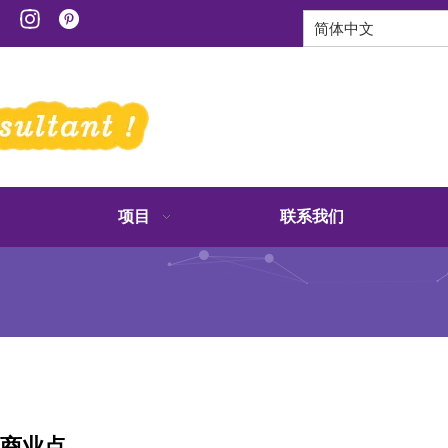
简体中文
项目
联系我们
商业点