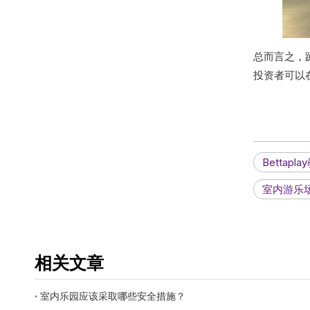
总而言之，
投资者可以
Betta
室内游乐
相关文章
室内乐园应该采取哪些安全措施？