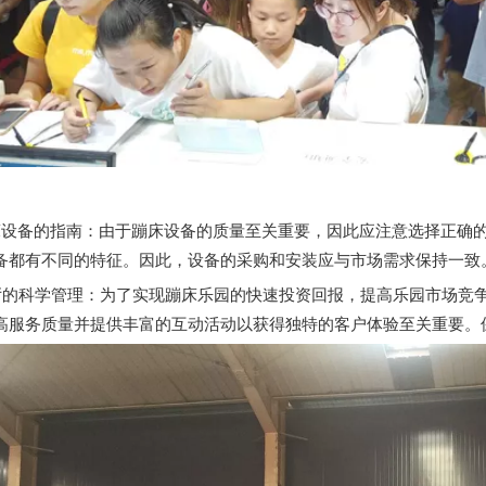
床设备的指南：由于蹦床设备的质量至关重要，因此应注意选择正确
备都有不同的特征。因此，设备的采购和安装应与市场需求保持一致
厅的科学管理：为了实现蹦床乐园的快速投资回报，提高乐园市场竞
高服务质量并提供丰富的互动活动以获得独特的客户体验至关重要。