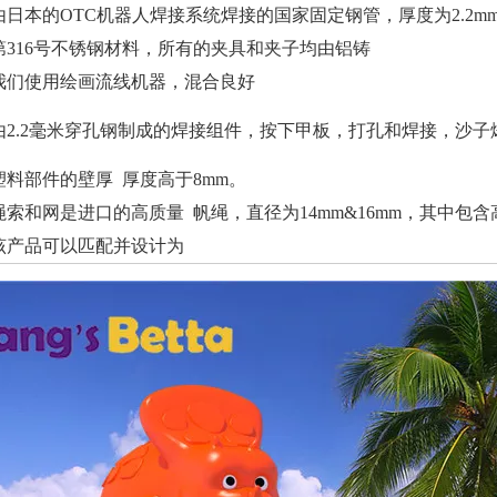
由日本的OTC机器人焊接系统焊接的国家固定钢管，厚度为2.2
第316号不锈钢材料，所有的夹具和夹子均由铝铸
我们使用绘画流线机器，混合良好
由2.2毫米穿孔钢制成的焊接组件，按下甲板，打孔和焊接，沙
塑料部件的壁厚 厚度高于8mm。
绳索和网是进口的高质量 帆绳，直径为14mm&16mm，其中包
该产品可以匹配并设计为