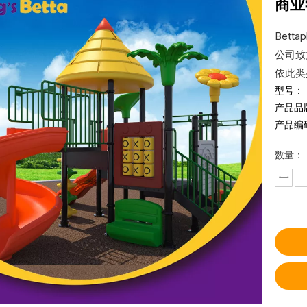
商业
Bet
公司致
依此类
型号：
产品品
产品编
数量：