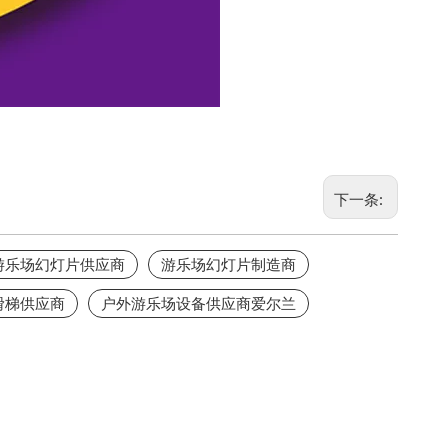
下一条:
游乐场幻灯片供应商
游乐场幻灯片制造商
滑梯供应商
户外游乐场设备供应商爱尔兰