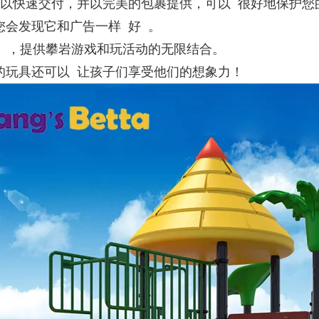
可以快速交付，并以完美的包裹提供，可以 很好地保护您
您会发现它和广告一样 好 。
子
，提供攀岩游戏和玩活动的无限结合。
的玩具还可以 让孩子们享受他们的想象力！