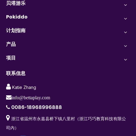
贝塔游乐
Pokiddo
计划指南
产品
项目
联系信息

Katie Zhang

info@bettaplay.com
0086-18968996888


浙江省温州市永嘉县桥下镇八里村（浙江巧巧教育科技有限公
司内）