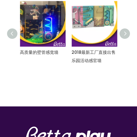
价格优
高质量的壁管感觉墙
2018最新工厂直接出售
内乐园
乐园活动感官墙