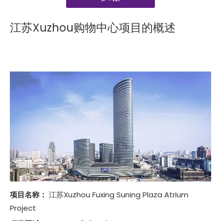
["facebook","twitter","line","wechat","linkedin","pinterest",
江苏Xuzhou购物中心项目的概述
项目名称：
江苏Xuzhou Fuxing Suning Plaza Atrium
Project