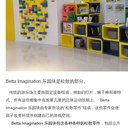
Betta Imagination 乐园块是松散的部分。
传统的游乐场主要由固定设备组成，例如幻灯片，猴子棒和泰特
式，所有这些都集中在发展儿童的总体运动技能上。 Betta
Imagination 乐园块由专家所说的“松散零件”组成，这些零件促使
孩子改变环境并创建自己的游戏空间。
Betta Imagination 乐园块包含各种各样的松散零件
，包括立方