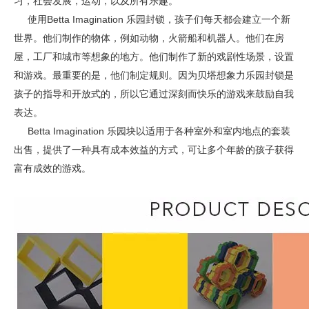
习，社会发展，运动，以及所有乐趣。
使用Betta Imagination 乐园封锁，孩子们每天都会建立一个新
世界。他们制作的物体，例如动物，火箭船和机器人。他们在房
屋，工厂和城市等想象的地方。他们制作了新的戏剧性场景，设置
和游戏。最重要的是，他们制定规则。因为贝塔想象力乐园封锁是
孩子的指导和开放式的，所以它通过深刻而快乐的游戏来鼓励自我
表达。
Betta Imagination 乐园块以适用于各种室外和室内地点的套装
出售，提供了一种具有成本效益的方式，可让多个年龄的孩子获得
富有成效的游戏。