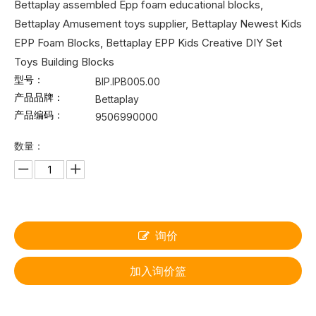
Bettaplay assembled Epp foam educational blocks,
Bettaplay Amusement toys supplier, Bettaplay Newest Kids
EPP Foam Blocks, Bettaplay EPP Kids Creative DIY Set
Toys Building Blocks
型号：
BIP.IPB005.00
产品品牌：
Bettaplay
产品编码：
9506990000
数量：
询价
加入询价篮