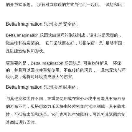
的开放式乐趣。 没有对或错误的方式与他们一起玩。 试想和玩！
Betta Imagination 乐园块是安全的。
Betta Imagination 乐园块由轻巧的泡沫制成，该泡沫是无毒的，
微生物和抗霉菌的。 它们柔软而友好，却很浓密，又 足够牢固，
足以建造结构和形状。
更重要的是，Betta Imagination 乐园块是
可生物降解且 环保
的
，并且可以回收并重复使用。不像传统的玩具，一旦您无法与环
境玩耍，这将对环境造成很大的伤害。
Betta Imagination 乐园块是耐用的。
与其他宽松零件不同，在重复使用或在室外环境中可能具有短寿命
的寿命不同，贝塔想象力乐园块由轻质密集的泡沫制成，具有防水
性，可抵抗太阳和热量。它们也可以生物降解，可以将其返回给制
造商以进行回收。