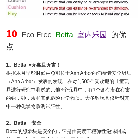
10
Eco Free
Betta
室内乐园
的优
点
1。Betta
=无毒且无害！
根据本月早些时候由总部位于Ann Arbor的消费者安全组织
（Ann Arbor）发表的发现，在对1,500个受欢迎的儿童玩
具进行研究中测试的其他3个玩具中，有1个含有潜在有害
的铅，砷，汞和其他危险化学物质。大多数玩具仅针对其
中一种化学物质测试阳性。
2。Betta =安全
Betta的想象块是安全的，它是由高度工程弹性泡沫制成