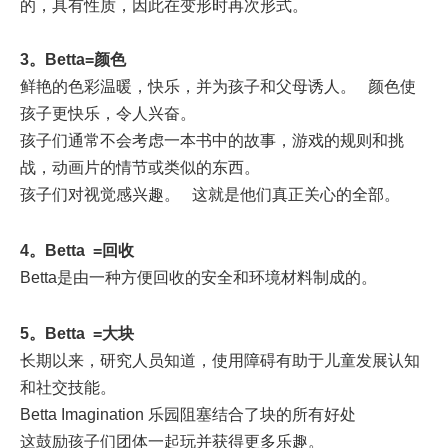
的，具有性质，因此在变形时再次形式。
3。Betta=颜色
鲜艳的色彩温暖，快乐，并为孩子和父母诱人。 颜色使
孩子更快乐，令人兴奋。
孩子们通常不会考虑一本书中的故事，游戏的规则和挑
战，动画片的情节或类似的东西。
孩子们对视觉感兴趣。 这就是他们真正关心的全部。
4。Betta
=回收
Betta是由一种方便回收的安全和环境材料制成的。
5。Betta
=大块
长期以来，研究人员知道，使用障碍有助于儿童发展认知
和社交技能。
Betta Imagination 乐园阻塞结合了块的所有好处
这鼓励孩子们团体一起玩并获得更多乐趣。