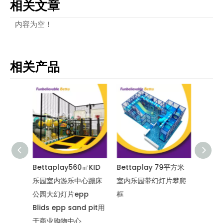
相关文章
内容为空！
相关产品
0㎡定制
Bettaplay560㎡KID
Bettaplay 79平方米
Bett
儿童室
乐园室内游乐中心蹦床
室内乐园带幻灯片攀爬
乐园室
Go商业
公园大幻灯片epp
框
公园大
Blids epp sand pit用
物中心
于商业购物中心