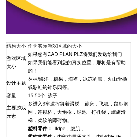
结构大小
作为实际游戏区域的大小
如果您有CAD PLAN PLZ将我们发送给我们
游戏区域
如果我们能看到您的真实位置，那将是有帮助
大小
的！！！
丛林/海洋，糖果，海盗，冰冻的雪，火山滑梯
设计主题
或彩虹钩针乐园等。
容量
15-50个 孩子
多进入3车道挥舞着滑梯，蹦床，飞狐，鼠标洞
主要游戏
网，连锁桥，大炮枪，球池，打孔袋，螺旋滑
元素
梯，柔软的障碍物。
塑料零件：
lldpe，腹肌，
柔软的零件
：内部由层压木头，中间由EPE，