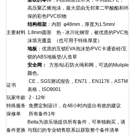
高压聚乙烯泡沫，最大层由无邻苯二甲酸酯和环
保的彩色PVC织物
结构框架
：内部 φ48mm，厚度为1.5mm/
主要材料
1.8mm圆形 热 - 冰川化钢管，被优质的PVC泡
沫填充覆盖 （也可用于特殊厚度）
地板
：优质的互锁EVA泡沫垫/PVC卡通瓷砖/互
锁的ABS地板垫/人造草
安全网：
方形/钻石防火绳和网，可选的Muliple
颜色。
CE，SGS测试报告，EN71，EN1176，ASTM
证书
表格，ISO9001
玩家年龄
2 - 12年
特殊服务
免费定制设计，在48小时内提出有效的建议
保修单
所有备件1年
Betta为游乐场提供所有备件，可单独购买，请
备件更换
与我们的专业销售联系以获取整个备件清单