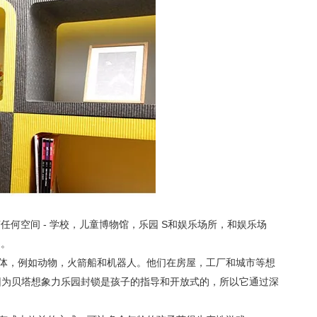
何空间 - 学校，儿童博物馆，乐园 S和娱乐场所，和娱乐场
趣。
制作的物体，例如动物，火箭船和机器人。他们在房屋，工厂和城市等想
因为贝塔想象力乐园封锁是孩子的指导和开放式的，所以它通过深