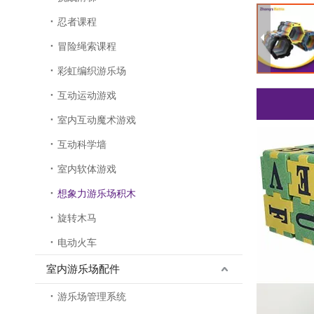
忍者课程
冒险绳索课程
彩虹编织游乐场
互动运动游戏
室内互动魔术游戏
互动科学墙
室内软体游戏
想象力游乐场积木
旋转木马
电动火车
室内游乐场配件
游乐场管理系统