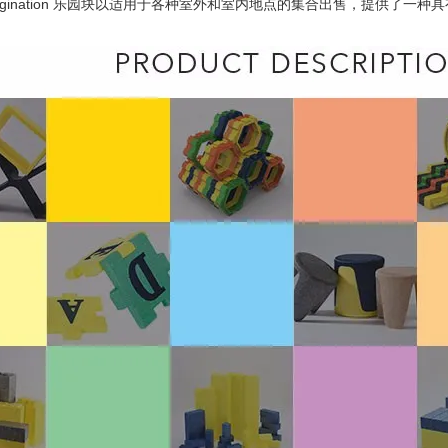
Imagination 乐园块以适用于各种室外和室内地点的集合出售，提供