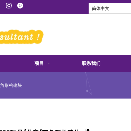
简体中文
项目
联系我们
三角形构建块