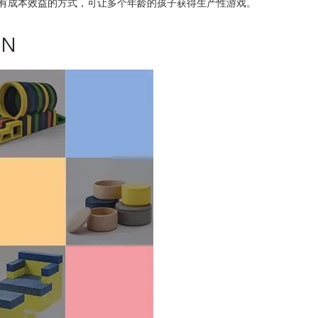
了一种具有成本效益的方式，可让多个年龄的孩子获得生产性游戏。