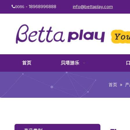
- 18968996888
info@bettaplay.com
0086
首页
贝塔游乐
首页
»
产