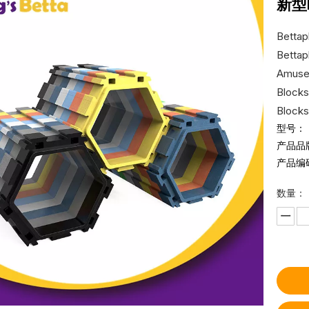
新型
Bettap
Bettap
Amusem
Blocks
Block
型号：
产品品
产品编
数量：