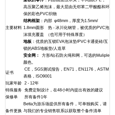
高压聚乙烯泡沫，最大层由无邻苯二甲酸酯和环
保的彩色PVC织物
结构框架
：内部 φ48mm，厚度为1.5mm/
主要材料
1.8mm圆形 热 - 冰川化钢管，被优质的PVC泡
沫填充覆盖 （也可用于特殊厚度）
地板
：优质的互锁EVA泡沫垫/PVC卡通瓷砖/互
锁的ABS地板垫/人造草
安全网：
方形/钻石防火绳和网，可选的Muliple
颜色。
CE，SGS测试报告，EN71，EN1176，ASTM
证书
表格，ISO9001
玩家年龄
2 - 12年
特殊服务
免费定制设计，在48小时内提出有效的建议
保修单
所有备件1年
Betta为游乐场提供所有备件，可单独购买，请
备件更换
与我们的专业销售联系以获取整个备件清单