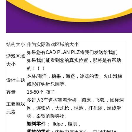
结构大小
作为实际游戏区域的大小
如果您有CAD PLAN PLZ将我们发送给我们
游戏区域
如果我们能看到您的真实位置，那将是有帮助
大小
的！！！
丛林/海洋，糖果，海盗，冰冻的雪，火山滑梯
设计主题
或彩虹钩针乐园等。
容量
15-50个 孩子
多进入3车道挥舞着滑梯，蹦床，飞狐，鼠标洞
主要游戏
网，连锁桥，大炮枪，球池，打孔袋，螺旋滑
元素
梯，柔软的障碍物。
塑料零件：
lldpe，腹肌，
柔软的零件
：内部由层压木头，中间由EPE，