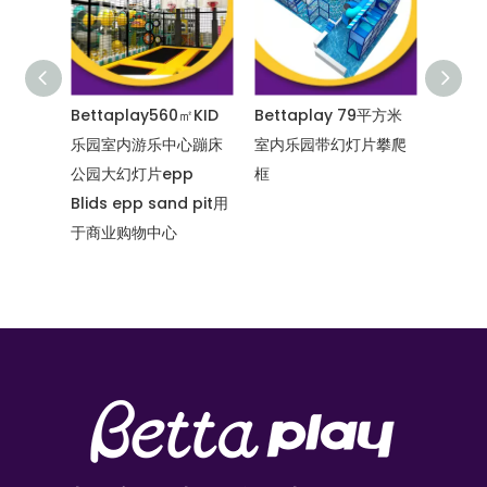
taplay560㎡KID
Bettaplay 79平方米
Bettaplay650㎡室
园室内游乐中心蹦床
室内乐园带幻灯片攀爬
乐园室内游乐中心蹦
大幻灯片epp
框
公园大型幻灯片商业
ds epp sand pit用
物中心
商业购物中心