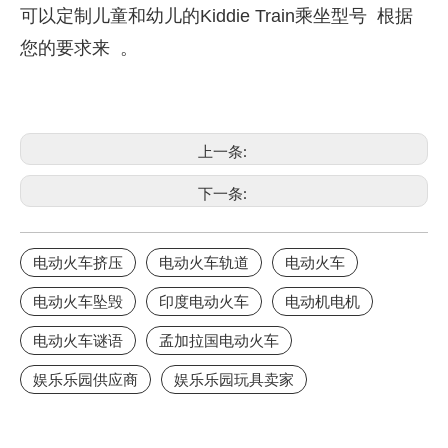
可以定制儿童和幼儿的Kiddie Train乘坐型号 根据
您的要求来 。
上一条:
下一条:
电动火车挤压
电动火车轨道
电动火车
电动火车坠毁
印度电动火车
电动机电机
电动火车谜语
孟加拉国电动火车
娱乐乐园供应商
娱乐乐园玩具卖家