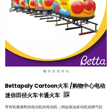
Bettapaly Cartoon火车 /购物中心电动
迷你田径火车卡通火车
带有机载燃料的电动机的电动机（例如柴油发动机或燃气轮