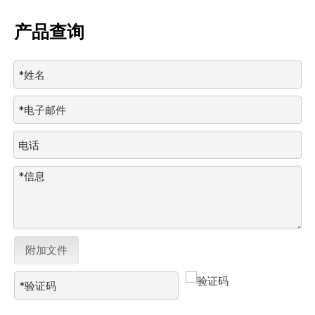
产品查询
附加文件