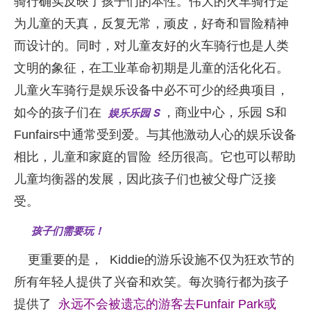
骑行确实反映了孩子们的本性。伟大的火车骑行是
为儿童的天真，反复无常，顽皮，好奇和冒险精神
而设计的。同时，对儿童友好的火车骑行也是人类
文明的象征，在工业革命初期是儿童的活化化石。
儿童火车骑行是娱乐设备中必不可少的经典项目，
如今的孩子们在
，商业中心，乐园 S和
娱乐乐园 S
Funfairs中通常受到爱。与其他激动人心的娱乐设备
相比，儿童和家庭的冒险 经历很高。它也可以帮助
儿童均衡器的发展，因此孩子们也被父母广泛接
受。
孩子们需要玩！
更重要的是， Kiddie的游乐设施不仅为狂欢节的
所有年轻人提供了兴奋和欢笑。每次骑行都为孩子
提供了
永远不会被遗忘的游客去Funfair Park或