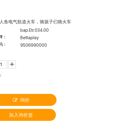
人鱼电气轨道火车，骑孩子们骑火车
bap.Etr.034.00
牌：
Bettaplay
码：
9506990000
0
询价
加入询价篮