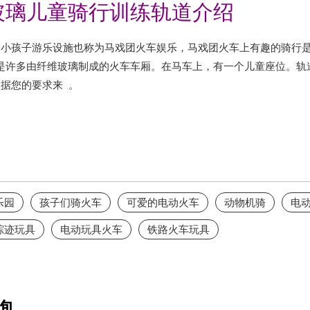
玻璃儿童骑行训练轨道介绍
小孩子游乐设施也称为马戏团火车娱乐，马戏团火车上有趣的骑行是
许多由纤维玻璃制成的火车车厢。在马车上，有一个儿童座位。轨道或铁路
根据您的要求来 。
乐园
孩子们骑火车
可爱的电动火车
动物机骑
电
踪迹玩具
电动玩具火车
铁路火车玩具
询