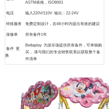
ASTM表格，ISO9001
电压
输入220V/110V
输出：22-24V
特殊服务
免费定制设计，在48小时内提出有效的建议
保修单
所有备件1年
Bettaplay
为游乐场提供所有备件，可单独购
备件 更
买，
请与我们的专业销售联系以获取整个备
换
件清单