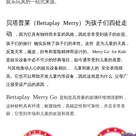
娱乐玩具的一站式来源。
贝塔普莱（Bettaplay Merry）为孩子们四处走
动
，因为它具有独特而丰富的风格，因此非常受到孩子的欢迎。
孩子们的旅行 确实反映了孩子们的本性。这些 是为儿童的天真，
反复无常，顽皮，好奇和冒险精神而设计的。 Merry Go for Kids
是娱乐设备中必不可少的经典项目，如今通常受到儿童的喜爱。
与其他激动人心的娱乐设备相比， 儿童和家人的 安全表现很
高。它也可以帮助开发儿童均等设备，因此这就是为什么 父母广
泛接受该产品的原因 。
Bettaplay Merry Go
是制造高质量的玻璃纤维增​​强塑料，
这种材料具有环境，耐腐蚀性，高稳定性和可靠性，并且非常美
丽，它受到市场和儿童的欢迎和喜爱。