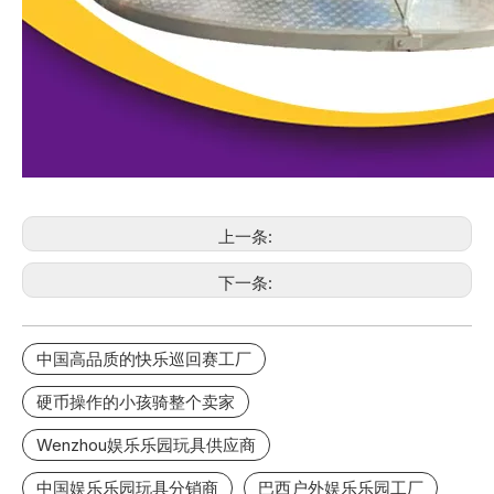
上一条:
下一条:
中国高品质的快乐巡回赛工厂
硬币操作的小孩骑整个卖家
Wenzhou娱乐乐园玩具供应商
中国娱乐乐园玩具分销商
巴西户外娱乐乐园工厂