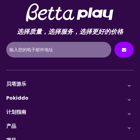
选择质量，选择服务，选择更好的价格
贝塔游乐
Pokiddo
计划指南
产品