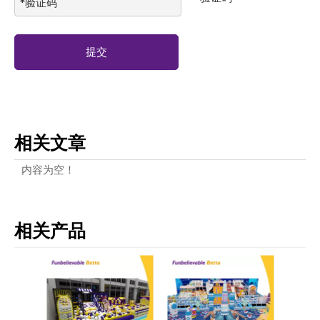
提交
相关文章
内容为空！
相关产品