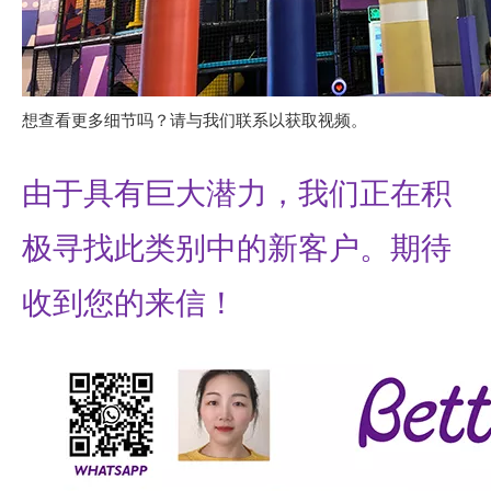
想查看更多细节吗？请与我们联系以获取视频。
由于具有巨大潜力，我们正在积
极寻找此类别中的新客户。期待
收到您的来信！