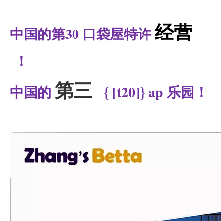
经营
中国的第30 口袋屋特许
！
第三
中国的
{ [t20]} ap 乐园！