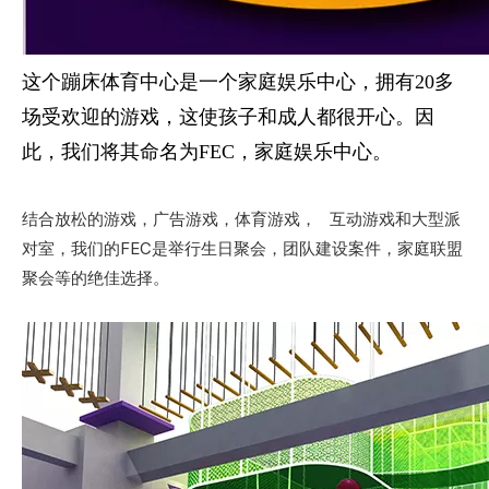
这个蹦床体育中心是一个家庭娱乐中心，拥有20多
场受欢迎的游戏，这使孩子和成人都很开心。因
此，我们将其命名为FEC，家庭娱乐中心。
结合放松的游戏，广告游戏，体育游戏， 互动游戏和大型派
对室，我们的FEC是举行生日聚会，团队建设案件，家庭联盟
聚会等的绝佳选择。