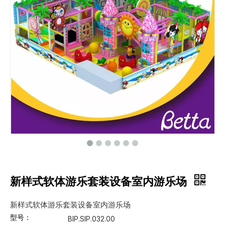
新样式软体游乐套装设备室内游乐场
新样式软体游乐套装设备室内游乐场
型号：
BIP.SIP.032.00