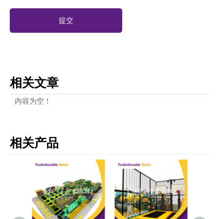
提交
相关文章
内容为空！
相关产品