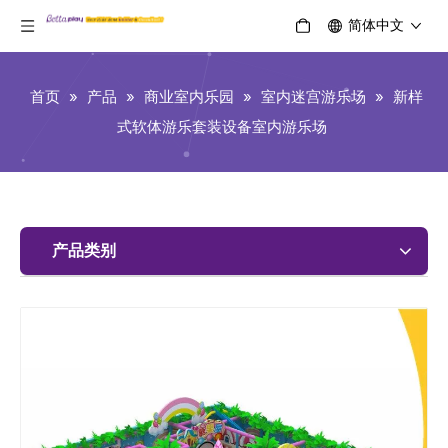
简体中文
首页
»
产品
»
商业室内乐园
»
室内迷宫游乐场
»
新样
式软体游乐套装设备室内游乐场
产品类别