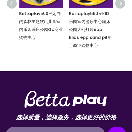
lay500㎡定制
Bettaplay560㎡KID
Bettaplay 79平方米
题软玩儿童室
乐园室内游乐中心蹦床
室内乐园带幻灯片攀爬
床公园Go商业
公园大幻灯片epp
框
Blids epp sand pit用
于商业购物中心
选择质量，选择服务，选择更好的价格