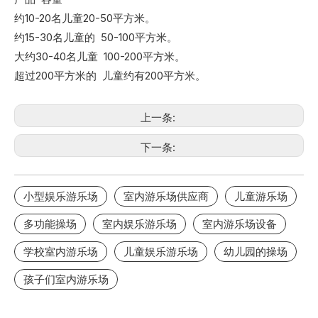
约10-20名儿童20-50平方米。
约15-30名儿童的 50-100平方米。
大约30-40名儿童 100-200平方米。
超过200平方米的 儿童约有200平方米。
上一条:
下一条:
小型娱乐游乐场
室内游乐场供应商
儿童游乐场
多功能操场
室内娱乐游乐场
室内游乐场设备
学校室内游乐场
儿童娱乐游乐场
幼儿园的操场
孩子们室内游乐场